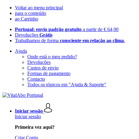
Voltar ao menu principal
para o conteúdo
ao Carrinho
Portugal: envio padrão gratuito
a partir de € 64,90
Devoluções
Grátis
Trabalhamos de forma
consciente em relação ao clima
.
Ajuda
Onde está o meu pedido?
Devoluções
Custos de envio
Formas de pagamento
Contacto
Todos os tópicos em "Ajuda & Suporte"
Iniciar sessão
Iniciar sessão
Primeira vez aqui?
Criar Conta