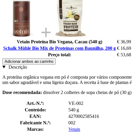
Vetain Proteína Bio Vegana, Cacau (540 g)
€ 36,99
Schalk Mühle Bio Mix de Proteínas com Baunilha, 200 g
€ 16,69
Preço total:
€ 53,68
Adicionar ambos ao carrinho
Descrição
A proteína orgânica vegana em pó é composta por vários componentes d
um sabor agradável e uma ligeira doçura. A receita à base de plantas é
Dose recomendada:
dissolver 2 colheres de sopa cheias de pó (30 g)
Art.-N.º:
VE-002
Conteúdo:
540 g
EAN:
4270002585416
Fabricante N.º:
002
Marcas:
Vetain