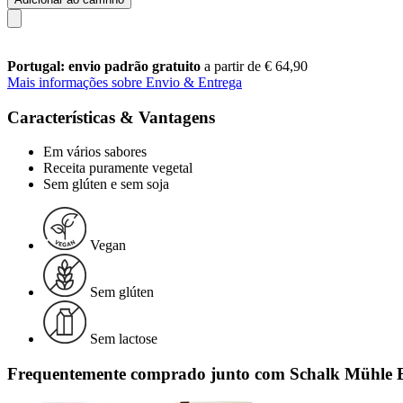
Portugal: envio padrão gratuito
a partir de € 64,90
Mais informações sobre Envio & Entrega
Características & Vantagens
Em vários sabores
Receita puramente vegetal
Sem glúten e sem soja
Vegan
Sem glúten
Sem lactose
Frequentemente comprado junto com Schalk Mühle Bi