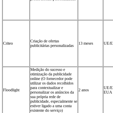
Criação de ofertas
Criteo
13 meses
UE/
publicitárias personalizadas
Medição do sucesso e
otimização da publicidade
online (O fornecedor pode
utilizar os dados recolhidos
para contextualizar e
UE/E
Floodlight
2 anos
personalizar os anúncios da
EUA
sua própria rede de
publicidade, especialmente se
estiver ligado a uma conta
existente do serviço)