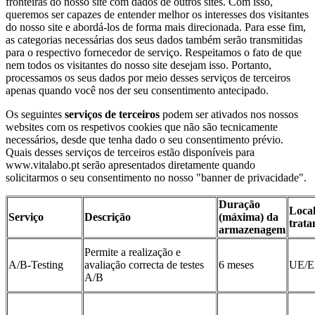
fronteiras do nosso site com dados de outros sites. Com isso,
queremos ser capazes de entender melhor os interesses dos visitantes
do nosso site e abordá-los de forma mais direcionada. Para esse fim,
as categorias necessárias dos seus dados também serão transmitidas
para o respectivo fornecedor de serviço. Respeitamos o fato de que
nem todos os visitantes do nosso site desejam isso. Portanto,
processamos os seus dados por meio desses serviços de terceiros
apenas quando você nos der seu consentimento antecipado.
Os seguintes
serviços de terceiros
podem ser ativados nos nossos
websites com os respetivos cookies que não são tecnicamente
necessários, desde que tenha dado o seu consentimento prévio.
Quais desses serviços de terceiros estão disponíveis para
www.vitalabo.pt serão apresentados diretamente quando
solicitarmos o seu consentimento no nosso "banner de privacidade".
Duração
Local
Serviço
Descrição
(máxima) da
trat
armazenagem
Permite a realização e
A/B-Testing
avaliação correcta de testes
6 meses
UE/
A/B