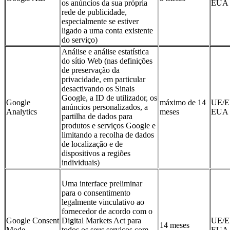
os anúncios da sua própria
EUA
rede de publicidade,
especialmente se estiver
ligado a uma conta existente
do serviço)
Análise e análise estatística
do sítio Web (nas definições
de preservação da
privacidade, em particular
desactivando os Sinais
Google, a ID de utilizador, os
Google
máximo de 14
UE/E
anúncios personalizados, a
Analytics
meses
EUA
partilha de dados para
produtos e serviços Google e
limitando a recolha de dados
de localização e de
dispositivos a regiões
individuais)
Uma interface preliminar
para o consentimento
legalmente vinculativo ao
fornecedor de acordo com o
Google Consent
Digital Markets Act para
UE/E
14 meses
Mode
todos os seus serviços com
EUA