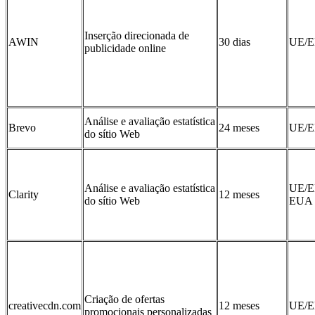
Inserção direcionada de
AWIN
30 dias
UE/
publicidade online
Análise e avaliação estatística
Brevo
24 meses
UE/
do sítio Web
Análise e avaliação estatística
UE/E
Clarity
12 meses
do sítio Web
EUA
Criação de ofertas
creativecdn.com
12 meses
UE/
promocionais personalizadas