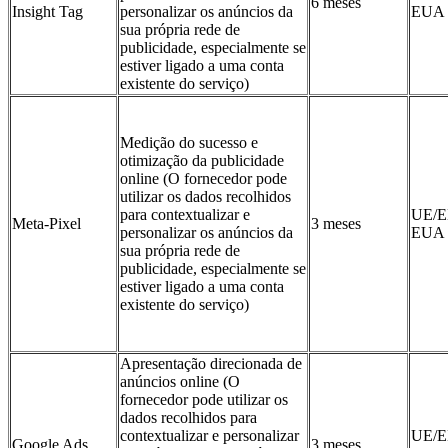
6 meses
Insight Tag
personalizar os anúncios da
EUA
sua própria rede de
publicidade, especialmente se
estiver ligado a uma conta
existente do serviço)
Medição do sucesso e
otimização da publicidade
online (O fornecedor pode
utilizar os dados recolhidos
para contextualizar e
UE/E
Meta-Pixel
3 meses
personalizar os anúncios da
EUA
sua própria rede de
publicidade, especialmente se
estiver ligado a uma conta
existente do serviço)
Apresentação direcionada de
anúncios online (O
fornecedor pode utilizar os
dados recolhidos para
contextualizar e personalizar
UE/E
Google Ads
3 meses