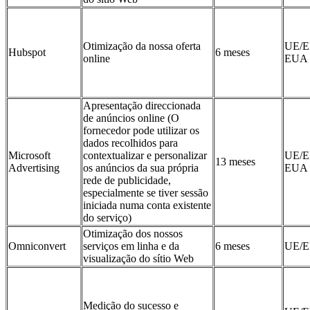
Otimização da nossa oferta
UE/E
Hubspot
6 meses
online
EUA
Apresentação direccionada
de anúncios online (O
fornecedor pode utilizar os
dados recolhidos para
Microsoft
contextualizar e personalizar
UE/E
13 meses
Advertising
os anúncios da sua própria
EUA
rede de publicidade,
especialmente se tiver sessão
iniciada numa conta existente
do serviço)
Otimização dos nossos
Omniconvert
serviços em linha e da
6 meses
UE/
visualização do sítio Web
Medição do sucesso e