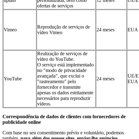
uptain
personalizada, bem como
12 meses
UE/
ofertas de serviços
Reprodução de serviços de
Vimeo
24 meses
EUA
vídeo Vimeo
Realização de serviços de
vídeo do YouTube.
O serviço está implementado
no "modo de privacidade
avançada", que exclui o
UE/E
YouTube
24 meses
"rastreamento" pelo
EUA
fornecedor e transmite
apenas os dados estritamente
necessários para reproduzir
vídeos.
Correspondência de dados de clientes com fornecedores de
publicidade online
Com base no seu consentimento prévio e voluntário, podemos
também,
para além dos nossos sites, enviar-lhe anúncios