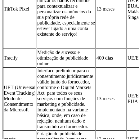
utilizar os dados recolhidos
UE/E
para contextualizar e
EUA
TikTok Pixel
13 meses
personalizar os anúncios da
Malás
sua própria rede de
Singa
publicidade, especialmente se
estiver ligado a uma conta
existente do serviço)
Medição de sucesso e
Tracify
otimização da publicidade
400 dias
UE/
online
Interface preliminar para o
consentimento juridicamente
válido junto do fornecedor,
UET (Universal
conforme o Digital Markets
Event Tracking)
Act, para todos os seus
UE/E
Modo de
serviços com funções de
13 meses
EUA
Consentimento
marketing e publicidade.
da Microsoft
Implementado na variante
básica, onde, em caso de
rejeição, nenhum dado é
transmitido ao fornecedor.
Criação de publicidade