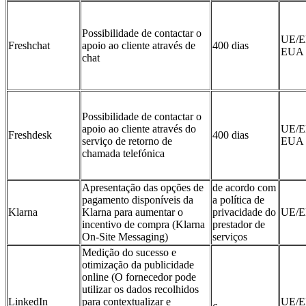
Possibilidade de contactar o
UE/E
Freshchat
apoio ao cliente através de
400 dias
EUA
chat
Possibilidade de contactar o
apoio ao cliente através do
UE/E
Freshdesk
400 dias
serviço de retorno de
EUA
chamada telefónica
Apresentação das opções de
de acordo com
pagamento disponíveis da
a política de
Klarna
Klarna para aumentar o
privacidade do
UE/
incentivo de compra (Klarna
prestador de
On‑Site Messaging)
serviços
Medição do sucesso e
otimização da publicidade
online (O fornecedor pode
utilizar os dados recolhidos
LinkedIn
para contextualizar e
UE/E