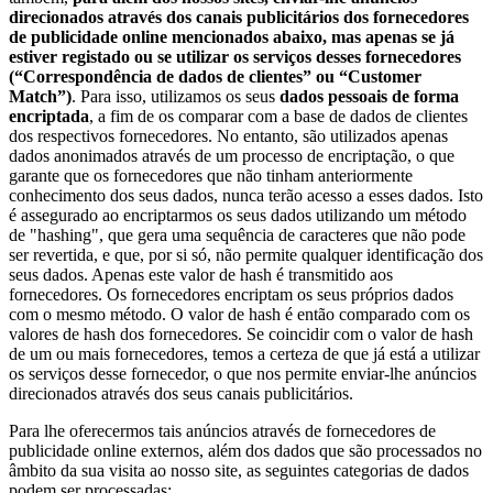
direcionados através dos canais publicitários dos fornecedores
de publicidade online mencionados abaixo, mas apenas se já
estiver registado ou se utilizar os serviços desses fornecedores
(“Correspondência de dados de clientes” ou “Customer
Match”)
. Para isso, utilizamos os seus
dados pessoais de forma
encriptada
, a fim de os comparar com a base de dados de clientes
dos respectivos fornecedores. No entanto, são utilizados apenas
dados anonimados através de um processo de encriptação, o que
garante que os fornecedores que não tinham anteriormente
conhecimento dos seus dados, nunca terão acesso a esses dados. Isto
é assegurado ao encriptarmos os seus dados utilizando um método
de "hashing", que gera uma sequência de caracteres que não pode
ser revertida, e que, por si só, não permite qualquer identificação dos
seus dados. Apenas este valor de hash é transmitido aos
fornecedores. Os fornecedores encriptam os seus próprios dados
com o mesmo método. O valor de hash é então comparado com os
valores de hash dos fornecedores. Se coincidir com o valor de hash
de um ou mais fornecedores, temos a certeza de que já está a utilizar
os serviços desse fornecedor, o que nos permite enviar-lhe anúncios
direcionados através dos seus canais publicitários.
Para lhe oferecermos tais anúncios através de fornecedores de
publicidade online externos, além dos dados que são processados no
âmbito da sua visita ao nosso site, as seguintes categorias de dados
podem ser processadas: