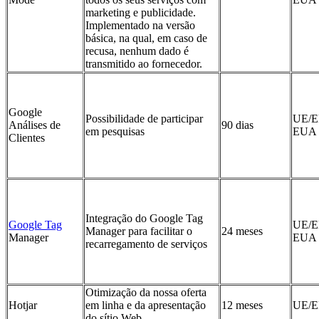
marketing e publicidade.
Implementado na versão
básica, na qual, em caso de
recusa, nenhum dado é
transmitido ao fornecedor.
Google
Possibilidade de participar
UE/E
Análises de
90 dias
em pesquisas
EUA
Clientes
Integração do Google Tag
Google Tag
UE/E
Manager para facilitar o
24 meses
Manager
EUA
recarregamento de serviços
Otimização da nossa oferta
Hotjar
em linha e da apresentação
12 meses
UE/
do sítio Web