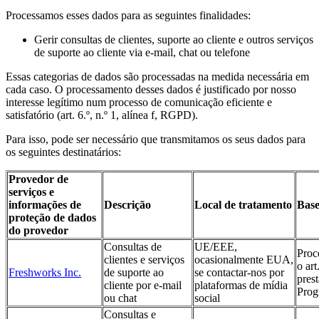
Processamos esses dados para as seguintes finalidades:
Gerir consultas de clientes, suporte ao cliente e outros serviços
de suporte ao cliente via e-mail, chat ou telefone
Essas categorias de dados são processadas na medida necessária em
cada caso. O processamento desses dados é justificado por nosso
interesse legítimo num processo de comunicação eficiente e
satisfatório (art. 6.º, n.º 1, alínea f, RGPD).
Para isso, pode ser necessário que transmitamos os seus dados para
os seguintes destinatários:
Provedor de
serviços e
informações de
Descrição
Local de tratamento
Base
proteção de dados
do provedor
Consultas de
UE/EEE,
Proc
clientes e serviços
ocasionalmente EUA,
o ar
Freshworks Inc.
de suporte ao
se contactar-nos por
pres
cliente por e-mail
plataformas de mídia
Prog
ou chat
social
Consultas e