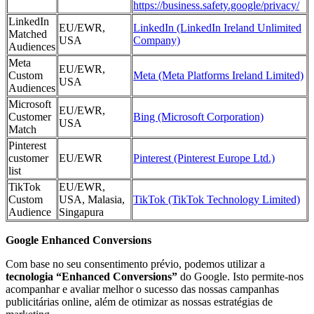
https://business.safety.google/privacy/
LinkedIn
EU/EWR,
LinkedIn (LinkedIn Ireland Unlimited
Matched
USA
Company)
Audiences
Meta
EU/EWR,
Custom
Meta (Meta Platforms Ireland Limited)
USA
Audiences
Microsoft
EU/EWR,
Customer
Bing (Microsoft Corporation)
USA
Match
Pinterest
customer
EU/EWR
Pinterest (Pinterest Europe Ltd.)
list
TikTok
EU/EWR,
Custom
USA, Malasia,
TikTok (TikTok Technology Limited)
Audience
Singapura
Google Enhanced Conversions
Com base no seu consentimento prévio, podemos utilizar a
tecnologia “Enhanced Conversions”
do Google. Isto permite-nos
acompanhar e avaliar melhor o sucesso das nossas campanhas
publicitárias online, além de otimizar as nossas estratégias de