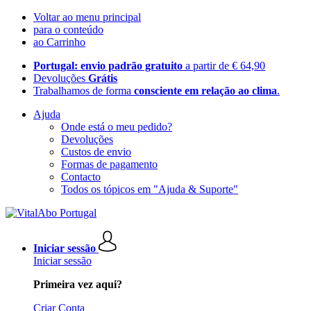
Voltar ao menu principal
para o conteúdo
ao Carrinho
Portugal: envio padrão gratuito
a partir de € 64,90
Devoluções
Grátis
Trabalhamos de forma
consciente em relação ao clima
.
Ajuda
Onde está o meu pedido?
Devoluções
Custos de envio
Formas de pagamento
Contacto
Todos os tópicos em "Ajuda & Suporte"
Iniciar sessão
Iniciar sessão
Primeira vez aqui?
Criar Conta