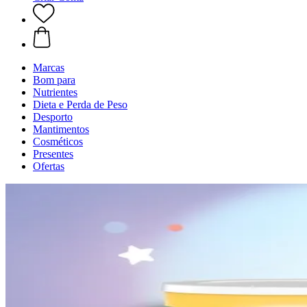
Marcas
Bom para
Nutrientes
Dieta e Perda de Peso
Desporto
Mantimentos
Cosméticos
Presentes
Ofertas