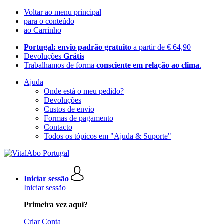
Voltar ao menu principal
para o conteúdo
ao Carrinho
Portugal: envio padrão gratuito
a partir de € 64,90
Devoluções
Grátis
Trabalhamos de forma
consciente em relação ao clima
.
Ajuda
Onde está o meu pedido?
Devoluções
Custos de envio
Formas de pagamento
Contacto
Todos os tópicos em "Ajuda & Suporte"
Iniciar sessão
Iniciar sessão
Primeira vez aqui?
Criar Conta