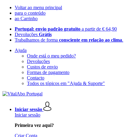
Voltar ao menu principal
para o conteúdo
ao Carrinho
Portugal: envio padrão gratuito
a partir de € 64,90
Devoluções
Grátis
Trabalhamos de forma
consciente em relação ao clima
.
Ajuda
Onde está o meu pedido?
Devoluções
Custos de envio
Formas de pagamento
Contacto
Todos os tópicos em "Ajuda & Suporte"
Iniciar sessão
Iniciar sessão
Primeira vez aqui?
Criar Conta