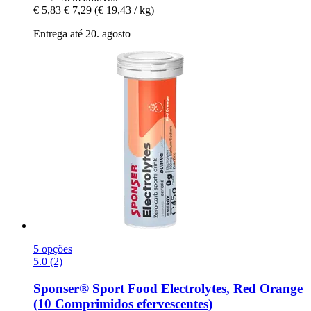
€ 5,83
€ 7,29
(€ 19,43 / kg)
Entrega até 20. agosto
5 opções
5.0 (2)
Sponser® Sport Food
Electrolytes, Red Orange
(10 Comprimidos efervescentes)