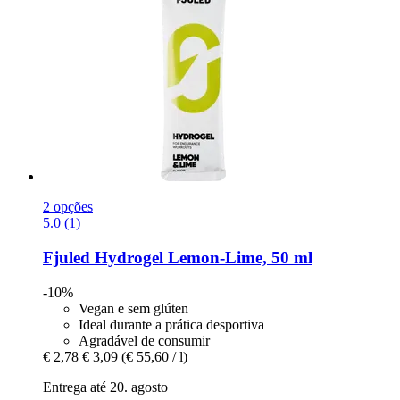
2 opções
5.0 (1)
Fjuled
Hydrogel Lemon-​Lime, 50 ml
-10%
Vegan e sem glúten
Ideal durante a prática desportiva
Agradável de consumir
€ 2,78
€ 3,09
(€ 55,60 / l)
Entrega até 20. agosto