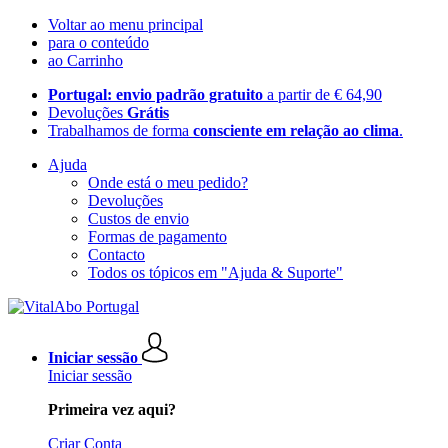
Voltar ao menu principal
para o conteúdo
ao Carrinho
Portugal: envio padrão gratuito
a partir de € 64,90
Devoluções
Grátis
Trabalhamos de forma
consciente em relação ao clima
.
Ajuda
Onde está o meu pedido?
Devoluções
Custos de envio
Formas de pagamento
Contacto
Todos os tópicos em "Ajuda & Suporte"
Iniciar sessão
Iniciar sessão
Primeira vez aqui?
Criar Conta