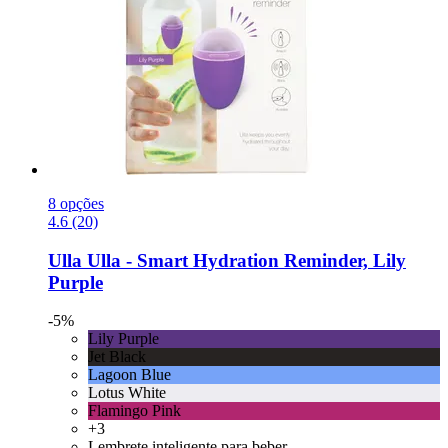
8 opções
4.6 (20)
Ulla
Ulla -​ Smart Hydration Reminder, Lily
Purple
-5%
Lily Purple
Jet Black
Lagoon Blue
Lotus White
Flamingo Pink
+3
Lembrete inteligente para beber