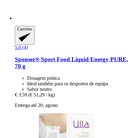
Carrinho
5.0 (4)
Sponser® Sport Food
Liquid Energy PURE,
70 g
Dosagem prática
Ideal também para os desportos de equipa
Sabor neutro
€ 3,59
(€ 51,29 / kg)
Entrega até 20. agosto