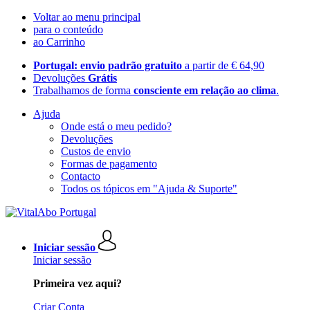
Voltar ao menu principal
para o conteúdo
ao Carrinho
Portugal: envio padrão gratuito
a partir de € 64,90
Devoluções
Grátis
Trabalhamos de forma
consciente em relação ao clima
.
Ajuda
Onde está o meu pedido?
Devoluções
Custos de envio
Formas de pagamento
Contacto
Todos os tópicos em "Ajuda & Suporte"
Iniciar sessão
Iniciar sessão
Primeira vez aqui?
Criar Conta