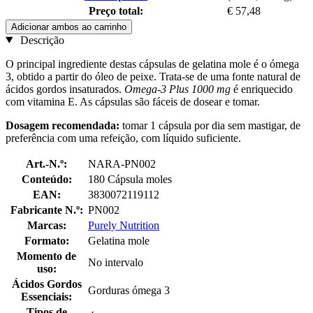
Preço total:
€ 57,48
Adicionar ambos ao carrinho
Descrição
O principal ingrediente destas cápsulas de gelatina mole é o ómega
3, obtido a partir do óleo de peixe. Trata-se de uma fonte natural de
ácidos gordos insaturados.
Omega-3 Plus 1000 mg
é enriquecido
com vitamina E. As cápsulas são fáceis de dosear e tomar.
Dosagem recomendada:
tomar 1 cápsula por dia sem mastigar, de
preferência com uma refeição, com líquido suficiente.
Art.-N.º:
NARA-PN002
Conteúdo:
180 Cápsula moles
EAN:
3830072119112
Fabricante N.º:
PN002
Marcas:
Purely Nutrition
Formato:
Gelatina mole
Momento de
No intervalo
uso:
Ácidos Gordos
Gorduras ómega 3
Essenciais:
Tipos de