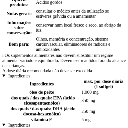
Ácidos gordos
produtos:
consultar o médico antes da utilização se
Notas gerais:
estiveres grávida ou a amamentar
Informações
conservar num local fresco e seco, ao abrigo da
sobre
luz
conservação:
Olhos, memória e concentração, sistema
Bom para:
cardiovascular, eliminadores de radicais e
antioxidantes
i
Os suplementos alimentares não devem substituir um regime
alimentar variado e equilibrado. Devem ser mantidos fora do alcance
das crianças.
A dose diária recomendada não deve ser excedida.
Ingredientes
máx. por dose diária
Ingredientes
(1 softgel)
óleo de peixe
1.000 mg
dos quais / das quais: EPA (ácido
350 mg
eicosapentaenóico)
dos quais / das quais: DHA (ácido
250 mg
docosa-hexaenóico)
vitamina E
5 mg
Ingredientes