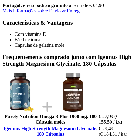
Portugal: envio padrão gratuito
a partir de € 64,90
Mais informações sobre Envio & Entrega
Características & Vantagens
Com vitamina E
Fácil de tomar
Cápsulas de gelatina mole
Frequentemente comprado junto com Igennus High
Strength Magnesium Glycinate, 180 Cápsulas
Purely Nutrition Omega-3 Plus 1000 mg, 180
€ 27,99
(€
Cápsula moles
155,50 / kg)
Igennus High Strength Magnesium Glycinate,
€ 29,49
180 Cápsulas
(€ 184,31 / kg)