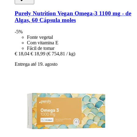
Purely Nutrition
Vegan Omega-​3 1100 mg -​ de
Algas, 60 Cápsula moles
-5%
Fonte vegetal
Com vitamina E
Fácil de tomar
€ 18,04
€ 18,99
(€ 754,81 / kg)
Entrega até 19. agosto