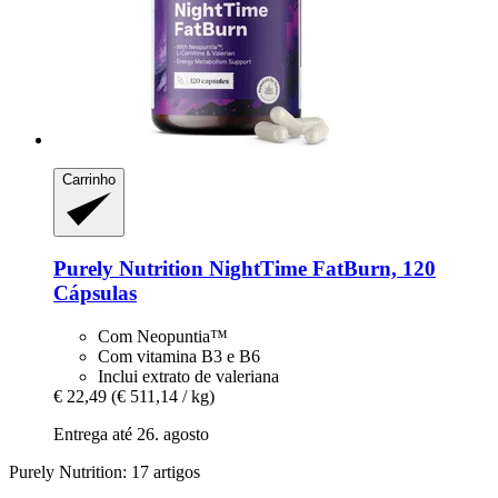
Carrinho
Purely Nutrition
NightTime FatBurn, 120
Cápsulas
Com Neopuntia™
Com vitamina B3 e B6
Inclui extrato de valeriana
€ 22,49
(€ 511,14 / kg)
Entrega até 26. agosto
Purely Nutrition: 17 artigos