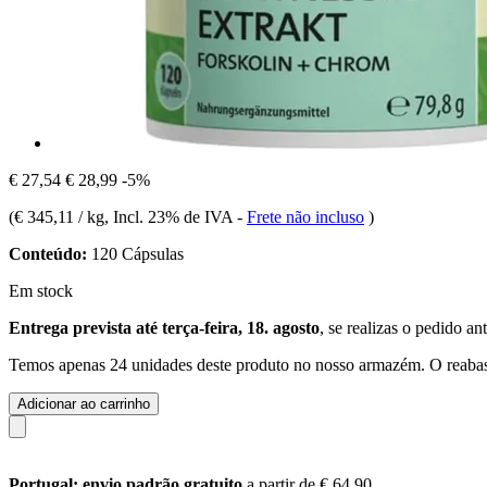
€ 27,54
€ 28,99
-5%
(
€ 345,11 / kg
, Incl. 23% de IVA
-
Frete não incluso
)
Conteúdo:
120 Cápsulas
Em stock
Entrega prevista até terça-feira, 18. agosto
, se realizas o pedido an
Temos apenas 24 unidades deste produto no nosso armazém. O reabast
Adicionar ao carrinho
Portugal: envio padrão gratuito
a partir de € 64,90