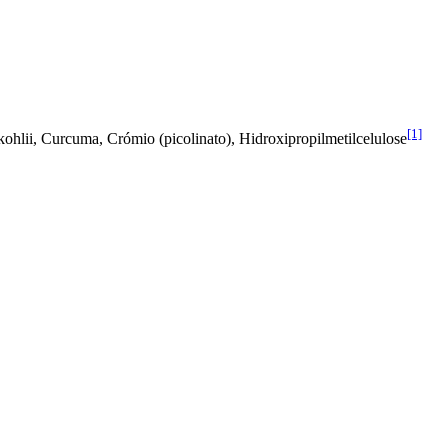
[1]
hlii, Curcuma, Crómio (picolinato), Hidroxipropilmetilcelulose