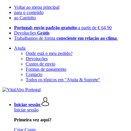
Voltar ao menu principal
para o conteúdo
ao Carrinho
Portugal: envio padrão gratuito
a partir de € 64,90
Devoluções
Grátis
Trabalhamos de forma
consciente em relação ao clima
.
Ajuda
Onde está o meu pedido?
Devoluções
Custos de envio
Formas de pagamento
Contacto
Todos os tópicos em "Ajuda & Suporte"
Iniciar sessão
Iniciar sessão
Primeira vez aqui?
Criar Conta