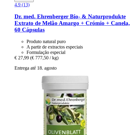
4.9 (13)
Dr. med. Ehrenberger Bio- & Naturprodukte
Extrato de Melão Amargo + Crómio + Canela,
60 Cápsulas
Produto natural puro
A partir de extractos especiais
Formulação especial
€ 27,99
(€ 777,50 / kg)
Entrega até 18. agosto