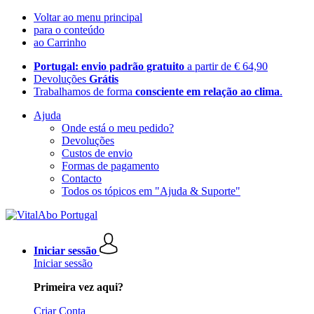
Voltar ao menu principal
para o conteúdo
ao Carrinho
Portugal: envio padrão gratuito
a partir de € 64,90
Devoluções
Grátis
Trabalhamos de forma
consciente em relação ao clima
.
Ajuda
Onde está o meu pedido?
Devoluções
Custos de envio
Formas de pagamento
Contacto
Todos os tópicos em "Ajuda & Suporte"
Iniciar sessão
Iniciar sessão
Primeira vez aqui?
Criar Conta