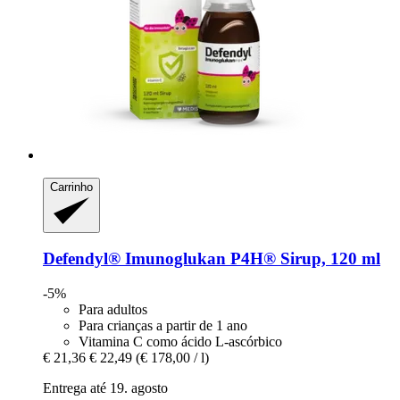
Carrinho
Defendyl®
Imunoglukan P4H® Sirup, 120 ml
-5%
Para adultos
Para crianças a partir de 1 ano
Vitamina C como ácido L-ascórbico
€ 21,36
€ 22,49
(€ 178,00 / l)
Entrega até 19. agosto