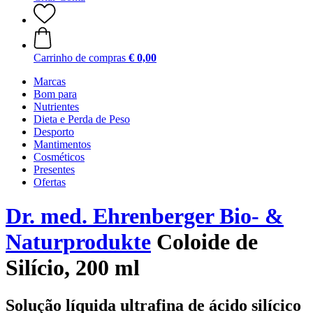
Carrinho de compras
€ 0,00
Marcas
Bom para
Nutrientes
Dieta e Perda de Peso
Desporto
Mantimentos
Cosméticos
Presentes
Ofertas
Dr. med. Ehrenberger Bio- &
Naturprodukte
Coloide de
Silício, 200 ml
Solução líquida ultrafina de ácido silícico