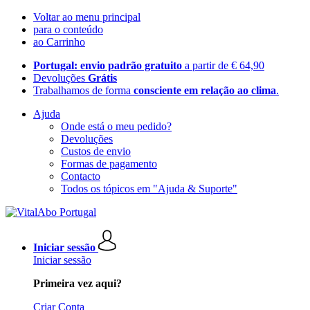
Voltar ao menu principal
para o conteúdo
ao Carrinho
Portugal: envio padrão gratuito
a partir de € 64,90
Devoluções
Grátis
Trabalhamos de forma
consciente em relação ao clima
.
Ajuda
Onde está o meu pedido?
Devoluções
Custos de envio
Formas de pagamento
Contacto
Todos os tópicos em "Ajuda & Suporte"
Iniciar sessão
Iniciar sessão
Primeira vez aqui?
Criar Conta