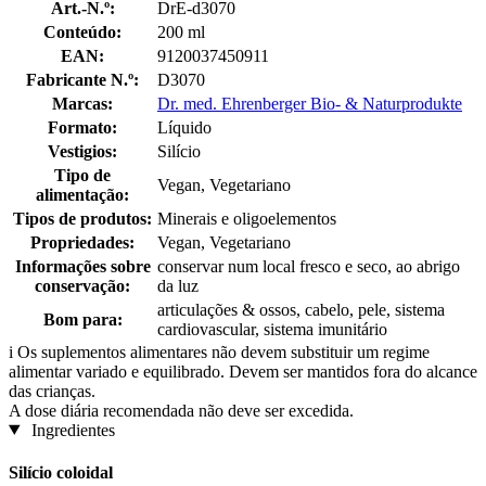
Art.-N.º:
DrE-d3070
Conteúdo:
200 ml
EAN:
9120037450911
Fabricante N.º:
D3070
Marcas:
Dr. med. Ehrenberger Bio- & Naturprodukte
Formato:
Líquido
Vestigios:
Silício
Tipo de
Vegan, Vegetariano
alimentação:
Tipos de produtos:
Minerais e oligoelementos
Propriedades:
Vegan, Vegetariano
Informações sobre
conservar num local fresco e seco, ao abrigo
conservação:
da luz
articulações & ossos, cabelo, pele, sistema
Bom para:
cardiovascular, sistema imunitário
i
Os suplementos alimentares não devem substituir um regime
alimentar variado e equilibrado. Devem ser mantidos fora do alcance
das crianças.
A dose diária recomendada não deve ser excedida.
Ingredientes
Silício coloidal