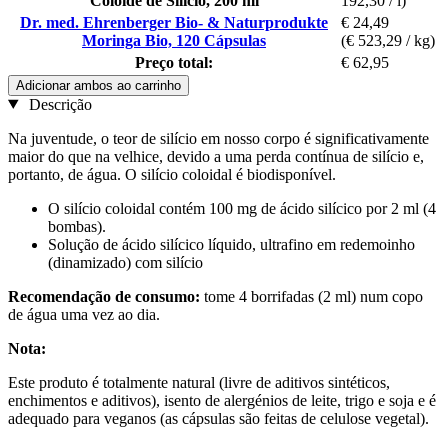
Coloide de Silício, 200 ml
192,30 / l)
Dr. med. Ehrenberger Bio- & Naturprodukte
€ 24,49
Moringa Bio, 120 Cápsulas
(€ 523,29 / kg)
Preço total:
€ 62,95
Adicionar ambos ao carrinho
Descrição
Na juventude, o teor de silício em nosso corpo é significativamente
maior do que na velhice, devido a uma perda contínua de silício e,
portanto, de água. O silício coloidal é biodisponível.
O silício coloidal contém 100 mg de ácido silícico por 2 ml (4
bombas).
Solução de ácido silícico líquido, ultrafino em redemoinho
(dinamizado) com silício
Recomendação de consumo:
tome 4 borrifadas (2 ml) num copo
de água uma vez ao dia.
Nota:
Este produto é totalmente natural (livre de aditivos sintéticos,
enchimentos e aditivos), isento de alergénios de leite, trigo e soja e é
adequado para veganos (as cápsulas são feitas de celulose vegetal).