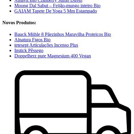
Alnavit Bio Cranberry Sumo Direto
Moong Dal Sabut – Feijão-mungo inteiro Bio
GAIAM Tapete De Yoga 5 Mm Estampado
Novos Produtos:
Bauck Mühle 8 Pãezinhos Maravilha Proteicos Bio
Alnatura Figos Bio
tetesept Articulações Incenso Plus
Instick Pêssego
Doppelherz pure Magnesium 400 Vegan