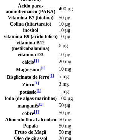
Ácido para-
400 µg
aminobenzóico (PABA)
Vitamina B7 (biotina)
50 µg
Colina (bitartarato)
10 µg
inositol
10 µg
vitamina B9 (ácido fólico)
10 µg
vitamina B12
6 µg
(metilcobalamina)
vitamina D3
10 µg
[1]
20 mg
cálcio
[1]
10 mg
Magnesium
[1]
5 mg
Bisglicinato de ferro
[1]
3 mg
Zinco
[1]
1 mg
potássio
Iodo (de algas marinhas)
100 µg
[1]
50 µg
manganês
[1]
50 µg
cobre
Alimento floral alcoólico
50 mg
Papaia
50 mg
Fruto de Maçã
50 mg
Óleo de girassol
20 mg