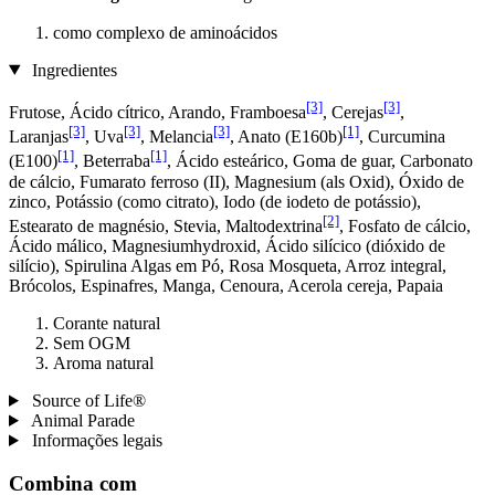
como complexo de aminoácidos
Ingredientes
[3]
[3]
Frutose, Ácido cítrico, Arando, Framboesa
, Cerejas
,
[3]
[3]
[3]
[1]
Laranjas
, Uva
, Melancia
, Anato (E160b)
, Curcumina
[1]
[1]
(E100)
, Beterraba
, Ácido esteárico, Goma de guar, Carbonato
de cálcio, Fumarato ferroso (II), Magnesium (als Oxid), Óxido de
zinco, Potássio (como citrato), Iodo (de iodeto de potássio),
[2]
Estearato de magnésio, Stevia, Maltodextrina
, Fosfato de cálcio,
Ácido málico, Magnesiumhydroxid, Ácido silícico (dióxido de
silício), Spirulina Algas em Pó, Rosa Mosqueta, Arroz integral,
Brócolos, Espinafres, Manga, Cenoura, Acerola cereja, Papaia
Corante natural
Sem OGM
Aroma natural
Source of Life®
Animal Parade
Informações legais
Combina com