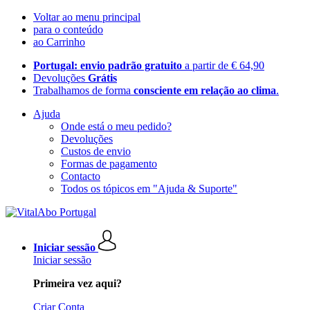
Voltar ao menu principal
para o conteúdo
ao Carrinho
Portugal: envio padrão gratuito
a partir de € 64,90
Devoluções
Grátis
Trabalhamos de forma
consciente em relação ao clima
.
Ajuda
Onde está o meu pedido?
Devoluções
Custos de envio
Formas de pagamento
Contacto
Todos os tópicos em "Ajuda & Suporte"
Iniciar sessão
Iniciar sessão
Primeira vez aqui?
Criar Conta