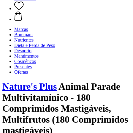
Marcas
Bom para
Nutrientes
Dieta e Perda de Peso
Desporto
Mantimentos
Cosméticos
Presentes
Ofertas
Nature's Plus
Animal Parade
Multivitamínico - 180
Comprimidos Mastigáveis,
Multifrutos (180 Comprimidos
mastigáveis)