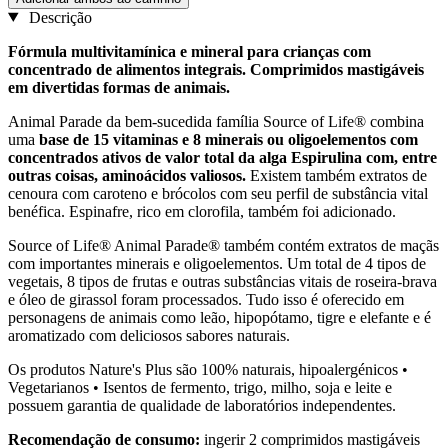
Descrição
Fórmula multivitamínica e mineral para crianças com
concentrado de alimentos integrais. Comprimidos mastigáveis
em divertidas formas de animais.
Animal Parade da bem-sucedida família Source of Life® combina
uma
base de 15 vitaminas e 8 minerais ou oligoelementos com
concentrados ativos de valor total da alga Espirulina com, entre
outras coisas, aminoácidos valiosos.
Existem também extratos de
cenoura com caroteno e brócolos com seu perfil de substância vital
benéfica. Espinafre, rico em clorofila, também foi adicionado.
Source of Life® Animal Parade® também contém extratos de maçãs
com importantes minerais e oligoelementos. Um total de 4 tipos de
vegetais, 8 tipos de frutas e outras substâncias vitais de roseira-brava
e óleo de girassol foram processados. Tudo isso é oferecido em
personagens de animais como leão, hipopótamo, tigre e elefante e é
aromatizado com deliciosos sabores naturais.
Os produtos Nature's Plus são 100% naturais, hipoalergénicos •
Vegetarianos • Isentos de fermento, trigo, milho, soja e leite e
possuem garantia de qualidade de laboratórios independentes.
Recomendação de consumo:
ingerir 2 comprimidos mastigáveis