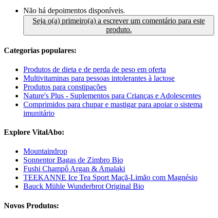
Não há depoimentos disponíveis.
Seja o(a) primeiro(a) a escrever um comentário para este
produto.
Categorias populares:
Produtos de dieta e de perda de peso em oferta
Multivitaminas para pessoas intolerantes à lactose
Produtos para constipações
Nature's Plus - Suplementos para Crianças e Adolescentes
Comprimidos para chupar e mastigar para apoiar o sistema
imunitário
Explore VitalAbo:
Mountaindrop
Sonnentor Bagas de Zimbro Bio
Fushi Champô Argan & Amalaki
TEEKANNE Ice Tea Sport Maçã-Limão com Magnésio
Bauck Mühle Wunderbrot Original Bio
Novos Produtos: