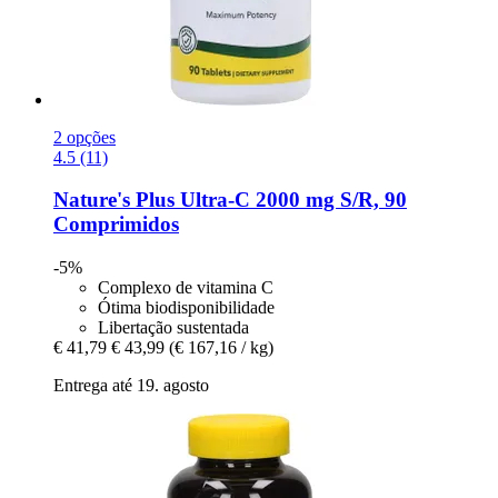
2 opções
4.5 (11)
Nature's Plus
Ultra-​C 2000 mg S/R, 90
Comprimidos
-5%
Complexo de vitamina C
Ótima biodisponibilidade
Libertação sustentada
€ 41,79
€ 43,99
(€ 167,16 / kg)
Entrega até 19. agosto