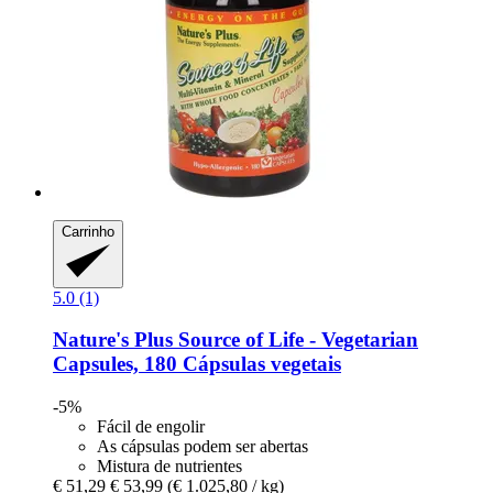
Carrinho
5.0 (1)
Nature's Plus
Source of Life -​ Vegetarian
Capsules, 180 Cápsulas vegetais
-5%
Fácil de engolir
As cápsulas podem ser abertas
Mistura de nutrientes
€ 51,29
€ 53,99
(€ 1.025,80 / kg)