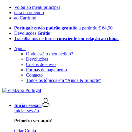
Voltar ao menu principal
para o conteúdo
ao Carrinho
Portugal: envio padrão gratuito
a partir de € 64,90
Devoluções
Grátis
Trabalhamos de forma
consciente em relação ao clima
.
Ajuda
Onde está o meu pedido?
Devoluções
Custos de envio
Formas de pagamento
Contacto
Todos os tópicos em "Ajuda & Suporte"
Iniciar sessão
Iniciar sessão
Primeira vez aqui?
Criar Conta