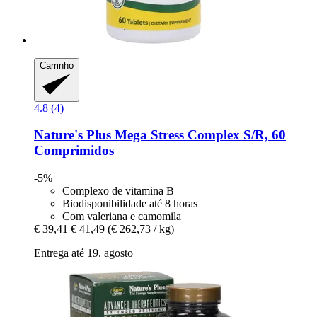
Carrinho
4.8 (4)
Nature's Plus
Mega Stress Complex S/R, 60
Comprimidos
-5%
Complexo de vitamina B
Biodisponibilidade até 8 horas
Com valeriana e camomila
€ 39,41
€ 41,49
(€ 262,73 / kg)
Entrega até 19. agosto