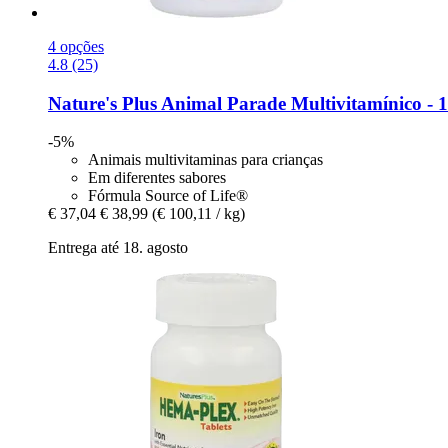
4 opções
4.8 (25)
Nature's Plus
Animal Parade Multivitamínico -​ 
-5%
Animais multivitaminas para crianças
Em diferentes sabores
Fórmula Source of Life®
€ 37,04
€ 38,99
(€ 100,11 / kg)
Entrega até 18. agosto