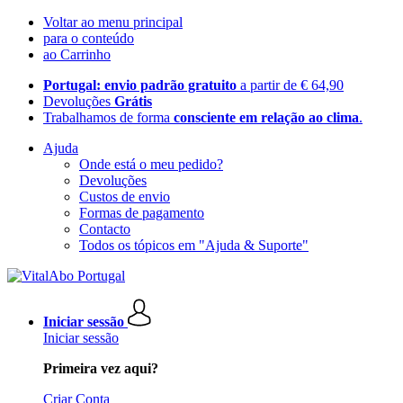
Voltar ao menu principal
para o conteúdo
ao Carrinho
Portugal: envio padrão gratuito
a partir de € 64,90
Devoluções
Grátis
Trabalhamos de forma
consciente em relação ao clima
.
Ajuda
Onde está o meu pedido?
Devoluções
Custos de envio
Formas de pagamento
Contacto
Todos os tópicos em "Ajuda & Suporte"
Iniciar sessão
Iniciar sessão
Primeira vez aqui?
Criar Conta