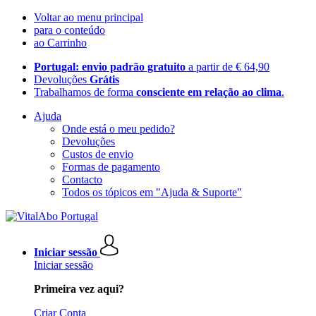
Voltar ao menu principal
para o conteúdo
ao Carrinho
Portugal: envio padrão gratuito
a partir de € 64,90
Devoluções
Grátis
Trabalhamos de forma
consciente em relação ao clima
.
Ajuda
Onde está o meu pedido?
Devoluções
Custos de envio
Formas de pagamento
Contacto
Todos os tópicos em "Ajuda & Suporte"
Iniciar sessão
Iniciar sessão
Primeira vez aqui?
Criar Conta