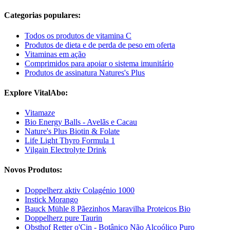
Categorias populares:
Todos os produtos de vitamina C
Produtos de dieta e de perda de peso em oferta
Vitaminas em ação
Comprimidos para apoiar o sistema imunitário
Produtos de assinatura Natures's Plus
Explore VitalAbo:
Vitamaze
Bio Energy Balls - Avelãs e Cacau
Nature's Plus Biotin & Folate
Life Light Thyro Formula 1
Vilgain Electrolyte Drink
Novos Produtos:
Doppelherz aktiv Colagénio 1000
Instick Morango
Bauck Mühle 8 Pãezinhos Maravilha Proteicos Bio
Doppelherz pure Taurin
Obsthof Retter o'Cin - Botânico Não Alcoólico Puro