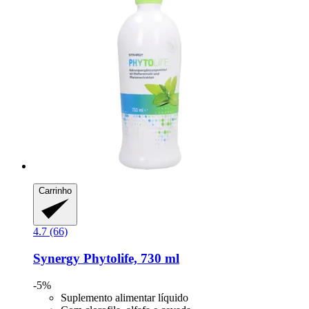
Carrinho
4.7 (66)
Synergy
Phytolife, 730 ml
-5%
Suplemento alimentar líquido