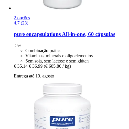
2 opções
4.7 (23)
pure encapsulations
All-​in-​one, 60 cápsulas
-5%
Combinação prática
Vitaminas, minerais e oligoelementos
Sem soja, sem lactose e sem glúten
€ 35,14
€ 36,99
(€ 605,86 / kg)
Entrega até 19. agosto