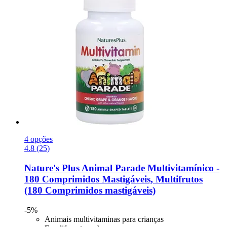
4 opções
4.8 (25)
Nature's Plus
Animal Parade Multivitamínico -​
180 Comprimidos Mastigáveis, Multifrutos
(180 Comprimidos mastigáveis)
-5%
Animais multivitaminas para crianças