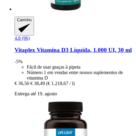
Carrinho
4.8 (96)
Vitaplex
Vitamina D3 Líquida, 1.000 UI, 30 ml
-5%
Fácil de usar graças à pipeta
Número 1 em vendas entre nossos suplementos de
vitamina D
€ 36,56
€ 38,49
(€ 1.218,67 / l)
Entrega até 19. agosto