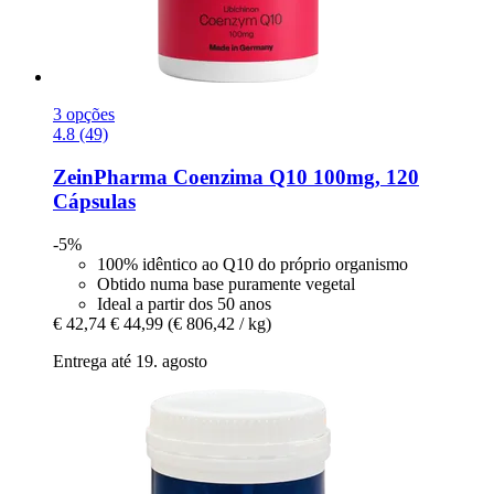
3 opções
4.8 (49)
ZeinPharma
Coenzima Q10 100mg, 120
Cápsulas
-5%
100% idêntico ao Q10 do próprio organismo
Obtido numa base puramente vegetal
Ideal a partir dos 50 anos
€ 42,74
€ 44,99
(€ 806,42 / kg)
Entrega até 19. agosto