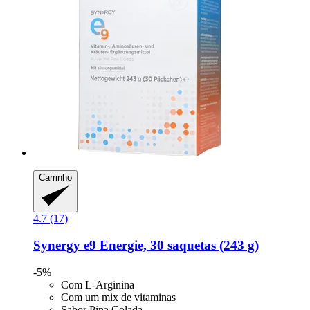
Carrinho
4.7 (17)
Synergy
e9 Energie, 30 saquetas (243 g)
-5%
Com L-Arginina
Com um mix de vitaminas
Sabor Pina Colada