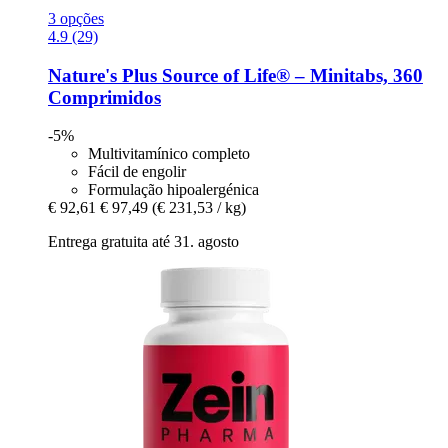
3 opções
4.9 (29)
Nature's Plus
Source of Life® – Minitabs, 360
Comprimidos
-5%
Multivitamínico completo
Fácil de engolir
Formulação hipoalergénica
€ 92,61
€ 97,49
(€ 231,53 / kg)
Entrega gratuita até 31. agosto