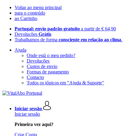
Voltar ao menu principal
para o conteúdo
ao Carrinho
Portugal: envio padrão gratuito
a partir de € 64,90
Devoluções
Grátis
Trabalhamos de forma
consciente em relação ao clima
.
Ajuda
Onde está o meu pedido?
Devoluções
Custos de envio
Formas de pagamento
Contacto
Todos os tópicos em "Ajuda & Suporte"
Iniciar sessão
Iniciar sessão
Primeira vez aqui?
Criar Conta