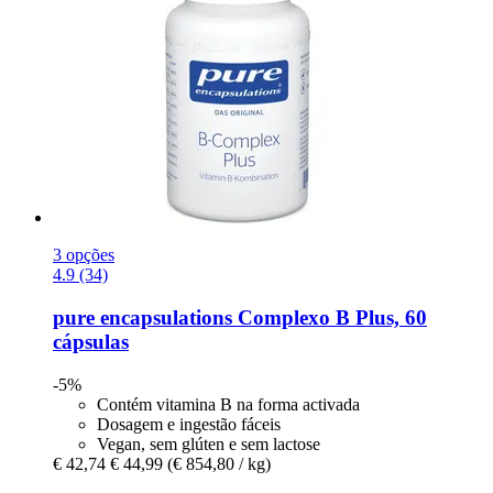
3 opções
4.9 (34)
pure encapsulations
Complexo B Plus, 60
cápsulas
-5%
Contém vitamina B na forma activada
Dosagem e ingestão fáceis
Vegan, sem glúten e sem lactose
€ 42,74
€ 44,99
(€ 854,80 / kg)