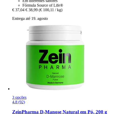
Em diferentes sabores
Fórmula Source of Life®
€ 37,04
€ 38,99
(€ 100,11 / kg)
Entrega até 19. agosto
3 opções
4.8 (92)
ZeinPharma
D-​Manose Natural em Pó, 200 g