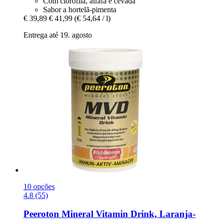
Com clorofila, alfafa e cevada
Sabor a hortelã-pimenta
€ 39,89
€ 41,99
(€ 54,64 / l)
Entrega até 19. agosto
10 opções
4.8 (55)
Peeroton
Mineral Vitamin Drink, Laranja-​