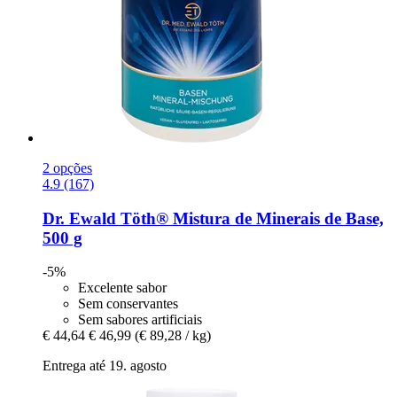
2 opções
4.9 (167)
Dr. Ewald Töth®
Mistura de Minerais de Base,
500 g
-5%
Excelente sabor
Sem conservantes
Sem sabores artificiais
€ 44,64
€ 46,99
(€ 89,28 / kg)
Entrega até 19. agosto