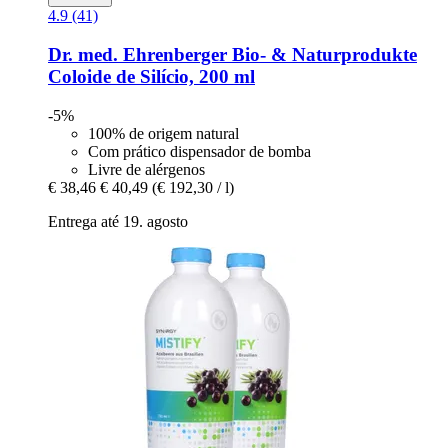
4.9 (41)
Dr. med. Ehrenberger Bio- & Naturprodukte
Coloide de Silício, 200 ml
-5%
100% de origem natural
Com prático dispensador de bomba
Livre de alérgenos
€ 38,46
€ 40,49
(€ 192,30 / l)
Entrega até 19. agosto