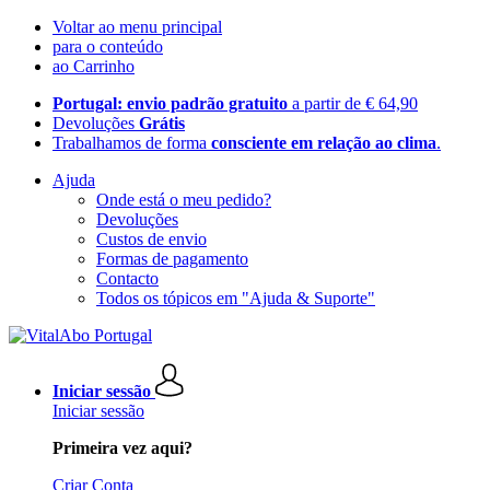
Voltar ao menu principal
para o conteúdo
ao Carrinho
Portugal: envio padrão gratuito
a partir de € 64,90
Devoluções
Grátis
Trabalhamos de forma
consciente em relação ao clima
.
Ajuda
Onde está o meu pedido?
Devoluções
Custos de envio
Formas de pagamento
Contacto
Todos os tópicos em "Ajuda & Suporte"
Iniciar sessão
Iniciar sessão
Primeira vez aqui?
Criar Conta