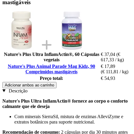
mastigáveis
Nature's Plus Ultra InflamActin®, 60 Cápsulas
€ 37,04
(€
vegetais
617,33 / kg)
Nature's Plus Animal Parade Mag Kidz, 90
€ 17,89
Comprimidos mastigáveis
(€ 111,81 / kg)
Preço total:
€ 54,93
Adicionar ambos ao carrinho
Descrição
Nature's Plus Ultra InflamActin® fornece ao corpo o conforto
calmante que ele deseja
Com minerais SierraSil, mistura de enzimas AlleviZyme e
extratos botânicos para suporte nutricional.
Recomendação de consumo:
2 cápsulas por dia 30 minutos antes