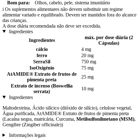
Bom para:
Olhos, cabelo, pele, sistema imunitário
i
Os suplementos alimentares não devem substituir um regime
alimentar variado e equilibrado. Devem ser mantidos fora do alcance
das crianças.
A dose diária recomendada não deve ser excedida.
Ingredientes
máx. por dose diária (2
Ingredientes
Cápsulas)
cálcio
4 mg
ferro
20 mg
SerraSil
750 mg
IsoOxigénio
75 mg
AtAMIDE® Extrato de frutos de
25 mg
pimenta preta
Extrato de incenso (Boswellia
10 mg
serrata)
Ingredientes
Maltodextrina, Ácido silícico (dióxido de silício), celulose vegetal,
Água purificada, AtAMIDE® Extrato de frutos de pimenta preta
(Lacaína negra, matricária, Curcuma,
Metilsulfonilmetano (MSM)
,
Gengibre (Zingiber officinale))
Informações legais