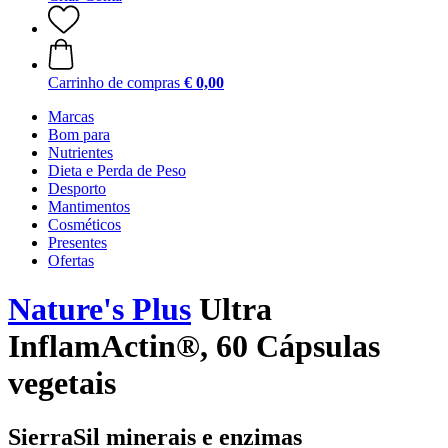
Carrinho de compras
€ 0,00
Marcas
Bom para
Nutrientes
Dieta e Perda de Peso
Desporto
Mantimentos
Cosméticos
Presentes
Ofertas
Nature's Plus
Ultra
InflamActin®, 60 Cápsulas
vegetais
SierraSil minerais e enzimas