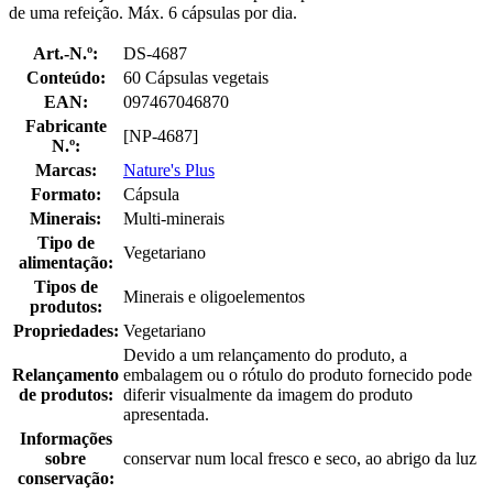
de uma refeição. Máx. 6 cápsulas por dia.
Art.-N.º:
DS-4687
Conteúdo:
60 Cápsulas vegetais
EAN:
097467046870
Fabricante
[NP-4687]
N.º:
Marcas:
Nature's Plus
Formato:
Cápsula
Minerais:
Multi-minerais
Tipo de
Vegetariano
alimentação:
Tipos de
Minerais e oligoelementos
produtos:
Propriedades:
Vegetariano
Devido a um relançamento do produto, a
Relançamento
embalagem ou o rótulo do produto fornecido pode
de produtos:
diferir visualmente da imagem do produto
apresentada.
Informações
sobre
conservar num local fresco e seco, ao abrigo da luz
conservação: