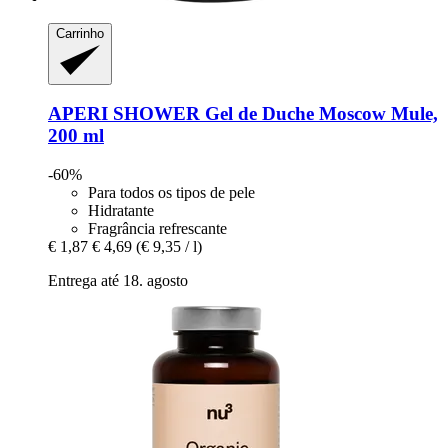
Carrinho
APERI SHOWER
Gel de Duche Moscow Mule,
200 ml
-60%
Para todos os tipos de pele
Hidratante
Fragrância refrescante
€ 1,87
€ 4,69
(€ 9,35 / l)
Entrega até 18. agosto