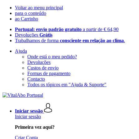
Voltar ao menu principal
para o conteúdo
ao Carrinho
Portugal: envio padrão gratuito
a partir de € 64,90
Devoluções
Grátis
Trabalhamos de forma
consciente em relação ao clima
.
Ajuda
Onde está o meu pedido?
Devoluções
Custos de envio
Formas de pagamento
Contacto
Todos os tópicos em "Ajuda & Suporte"
Iniciar sessão
Iniciar sessão
Primeira vez aqui?
Criar Conta