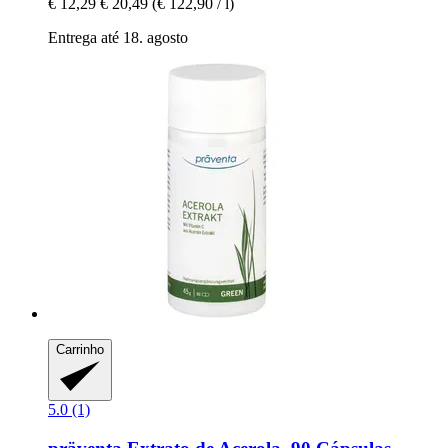
€ 12,29
€ 20,49
(€ 122,90 / l)
Entrega até 18. agosto
Carrinho
5.0 (1)