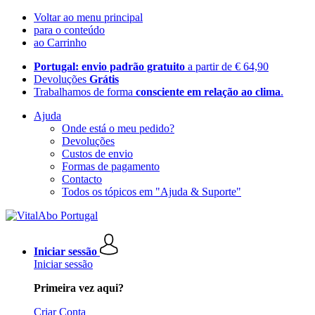
Voltar ao menu principal
para o conteúdo
ao Carrinho
Portugal: envio padrão gratuito
a partir de € 64,90
Devoluções
Grátis
Trabalhamos de forma
consciente em relação ao clima
.
Ajuda
Onde está o meu pedido?
Devoluções
Custos de envio
Formas de pagamento
Contacto
Todos os tópicos em "Ajuda & Suporte"
Iniciar sessão
Iniciar sessão
Primeira vez aqui?
Criar Conta