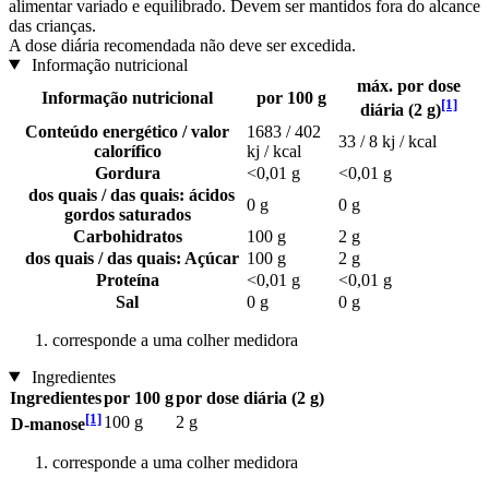
alimentar variado e equilibrado. Devem ser mantidos fora do alcance
das crianças.
A dose diária recomendada não deve ser excedida.
Informação nutricional
máx. por dose
Informação nutricional
por 100 g
[1]
diária (2 g)
Conteúdo energético / valor
1683 / 402
33 / 8 kj / kcal
calorífico
kj / kcal
Gordura
<0,01 g
<0,01 g
dos quais / das quais: ácidos
0 g
0 g
gordos saturados
Carbohidratos
100 g
2 g
dos quais / das quais: Açúcar
100 g
2 g
Proteína
<0,01 g
<0,01 g
Sal
0 g
0 g
corresponde a uma colher medidora
Ingredientes
Ingredientes
por 100 g
por dose diária (2 g)
[1]
100 g
2 g
D-manose
corresponde a uma colher medidora