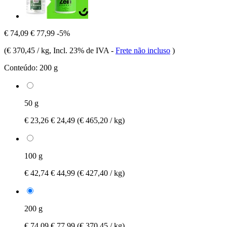
€ 74,09
€ 77,99
-5%
(
€ 370,45 / kg
, Incl. 23% de IVA
-
Frete não incluso
)
Conteúdo:
200 g
50 g
€ 23,26
€ 24,49
(€ 465,20 / kg)
100 g
€ 42,74
€ 44,99
(€ 427,40 / kg)
200 g
€ 74,09
€ 77,99
(€ 370,45 / kg)