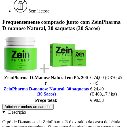
Sem lactose
Frequentemente comprado junto com ZeinPharma
D-manose Natural, 30 saquetas (30 Sacos)
ZeinPharma D-Manose Natural em Pó, 200
€ 74,09
(€ 370,45
g
/ kg)
ZeinPharma D-manose Natural, 30 saquetas
€ 24,49
(30 Sacos)
(€ 408,17 / kg)
Preço total:
€ 98,58
Adicionar ambos ao carrinho
Descrição
O pó de D-manose da ZeinPharma® é extraído da casca de bétula
num processo complexo. O processo é particularmente suave para