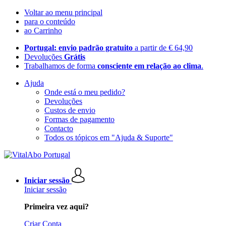
Voltar ao menu principal
para o conteúdo
ao Carrinho
Portugal: envio padrão gratuito
a partir de € 64,90
Devoluções
Grátis
Trabalhamos de forma
consciente em relação ao clima
.
Ajuda
Onde está o meu pedido?
Devoluções
Custos de envio
Formas de pagamento
Contacto
Todos os tópicos em "Ajuda & Suporte"
Iniciar sessão
Iniciar sessão
Primeira vez aqui?
Criar Conta