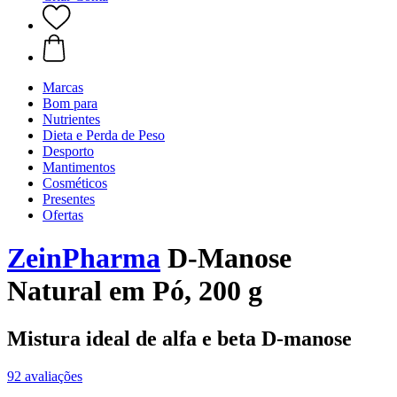
Marcas
Bom para
Nutrientes
Dieta e Perda de Peso
Desporto
Mantimentos
Cosméticos
Presentes
Ofertas
ZeinPharma
D-Manose
Natural em Pó, 200 g
Mistura ideal de alfa e beta D-manose
92 avaliações