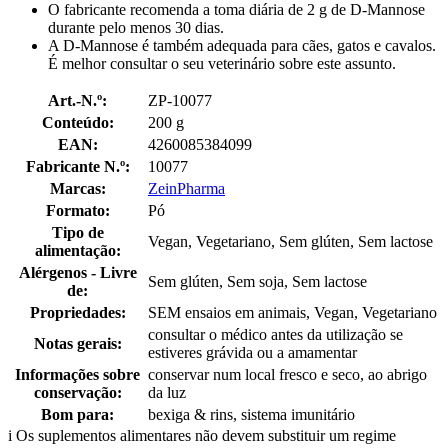
O fabricante recomenda a toma diária de 2 g de D-Mannose
durante pelo menos 30 dias.
A D-Mannose é também adequada para cães, gatos e cavalos.
É melhor consultar o seu veterinário sobre este assunto.
Art.-N.º:
ZP-10077
Conteúdo:
200 g
EAN:
4260085384099
Fabricante N.º:
10077
Marcas:
ZeinPharma
Formato:
Pó
Tipo de
Vegan, Vegetariano, Sem glúten, Sem lactose
alimentação:
Alérgenos - Livre
Sem glúten, Sem soja, Sem lactose
de:
Propriedades:
SEM ensaios em animais, Vegan, Vegetariano
consultar o médico antes da utilização se
Notas gerais:
estiveres grávida ou a amamentar
Informações sobre
conservar num local fresco e seco, ao abrigo
conservação:
da luz
Bom para:
bexiga & rins, sistema imunitário
i
Os suplementos alimentares não devem substituir um regime