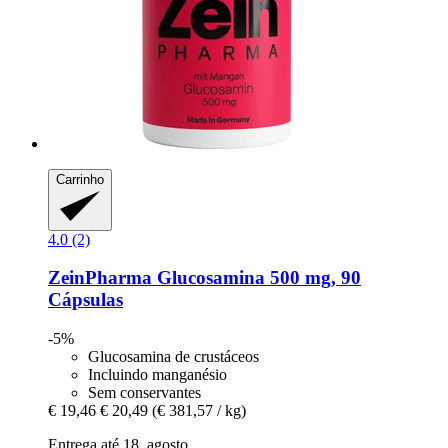
Carrinho
4.0 (2)
ZeinPharma
Glucosamina 500 mg, 90
Cápsulas
-5%
Glucosamina de crustáceos
Incluindo manganésio
Sem conservantes
€ 19,46
€ 20,49
(€ 381,57 / kg)
Entrega até 18. agosto