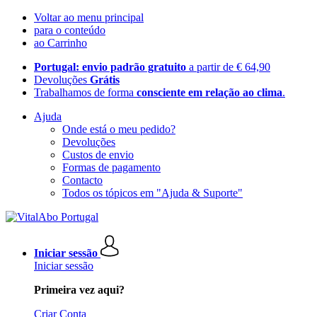
Voltar ao menu principal
para o conteúdo
ao Carrinho
Portugal: envio padrão gratuito
a partir de € 64,90
Devoluções
Grátis
Trabalhamos de forma
consciente em relação ao clima
.
Ajuda
Onde está o meu pedido?
Devoluções
Custos de envio
Formas de pagamento
Contacto
Todos os tópicos em "Ajuda & Suporte"
Iniciar sessão
Iniciar sessão
Primeira vez aqui?
Criar Conta