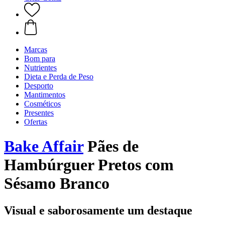
Marcas
Bom para
Nutrientes
Dieta e Perda de Peso
Desporto
Mantimentos
Cosméticos
Presentes
Ofertas
Bake Affair
Pães de
Hambúrguer Pretos com
Sésamo Branco
Visual e saborosamente um destaque