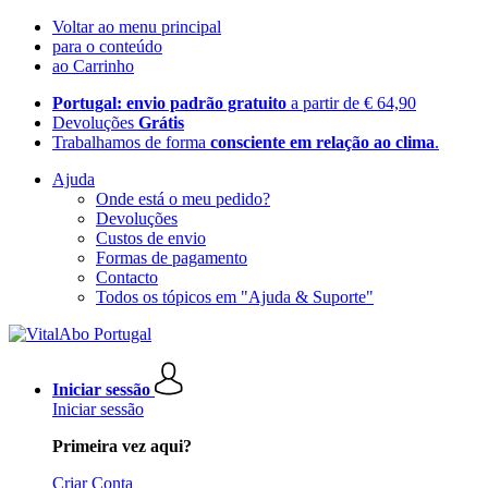
Voltar ao menu principal
para o conteúdo
ao Carrinho
Portugal: envio padrão gratuito
a partir de € 64,90
Devoluções
Grátis
Trabalhamos de forma
consciente em relação ao clima
.
Ajuda
Onde está o meu pedido?
Devoluções
Custos de envio
Formas de pagamento
Contacto
Todos os tópicos em "Ajuda & Suporte"
Iniciar sessão
Iniciar sessão
Primeira vez aqui?
Criar Conta