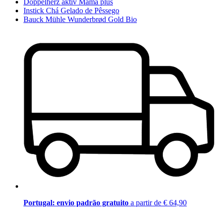
Doppelherz aktiv Mama plus
Instick Chá Gelado de Pêssego
Bauck Mühle Wunderbrød Gold Bio
Portugal: envio padrão gratuito
a partir de € 64,90