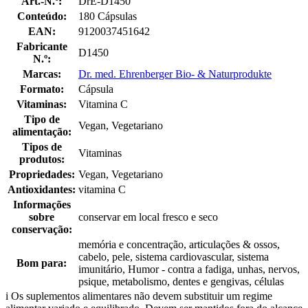
Art.-N.º:
DrE-D1450
Conteúdo:
180 Cápsulas
EAN:
9120037451642
Fabricante
D1450
N.º:
Marcas:
Dr. med. Ehrenberger Bio- & Naturprodukte
Formato:
Cápsula
Vitaminas:
Vitamina C
Tipo de
Vegan, Vegetariano
alimentação:
Tipos de
Vitaminas
produtos:
Propriedades:
Vegan, Vegetariano
Antioxidantes:
vitamina C
Informações
sobre
conservar em local fresco e seco
conservação:
memória e concentração, articulações & ossos,
cabelo, pele, sistema cardiovascular, sistema
Bom para:
imunitário, Humor - contra a fadiga, unhas, nervos,
psique, metabolismo, dentes e gengivas, células
i
Os suplementos alimentares não devem substituir um regime