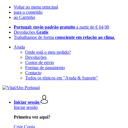
Voltar ao menu principal
para o conteúdo
ao Carrinho
Portugal: envio padrão gratuito
a partir de € 64,90
Devoluções
Grátis
Trabalhamos de forma
consciente em relação ao clima
.
Ajuda
Onde está o meu pedido?
Devoluções
Custos de envio
Formas de pagamento
Contacto
Todos os tópicos em "Ajuda & Suporte"
Iniciar sessão
Iniciar sessão
Primeira vez aqui?
Criar Conta