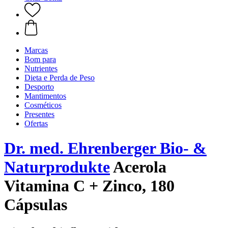
Marcas
Bom para
Nutrientes
Dieta e Perda de Peso
Desporto
Mantimentos
Cosméticos
Presentes
Ofertas
Dr. med. Ehrenberger Bio- &
Naturprodukte
Acerola
Vitamina C + Zinco, 180
Cápsulas