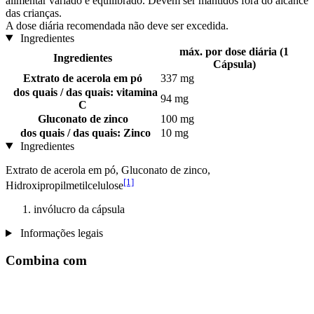
alimentar variado e equilibrado. Devem ser mantidos fora do alcance
das crianças.
A dose diária recomendada não deve ser excedida.
Ingredientes
máx. por dose diária (1
Ingredientes
Cápsula)
Extrato de acerola em pó
337 mg
dos quais / das quais: vitamina
94 mg
C
Gluconato de zinco
100 mg
dos quais / das quais: Zinco
10 mg
Ingredientes
Extrato de acerola em pó, Gluconato de zinco,
[1]
Hidroxipropilmetilcelulose
invólucro da cápsula
Informações legais
Combina com