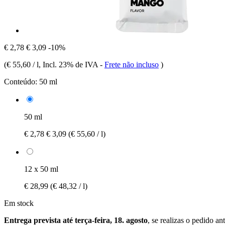
€ 2,78
€ 3,09
-10%
(
€ 55,60 / l
, Incl. 23% de IVA
-
Frete não incluso
)
Conteúdo:
50 ml
50 ml
€ 2,78
€ 3,09
(€ 55,60 / l)
12 x 50 ml
€ 28,99
(€ 48,32 / l)
Em stock
Entrega prevista até terça-feira, 18. agosto
, se realizas o pedido an