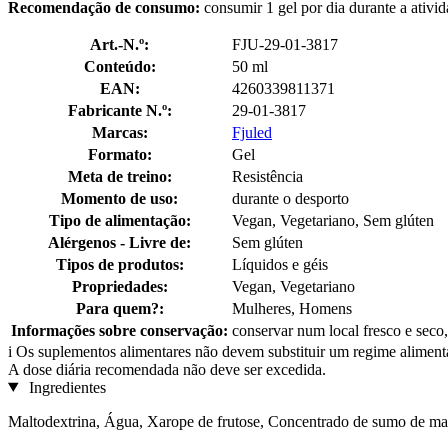
Recomendação de consumo:
consumir 1 gel por dia durante a ativi
Art.-N.º:
FJU-29-01-3817
Conteúdo:
50 ml
EAN:
4260339811371
Fabricante N.º:
29-01-3817
Marcas:
Fjuled
Formato:
Gel
Meta de treino:
Resistência
Momento de uso:
durante o desporto
Tipo de alimentação:
Vegan, Vegetariano, Sem glúten
Alérgenos - Livre de:
Sem glúten
Tipos de produtos:
Líquidos e géis
Propriedades:
Vegan, Vegetariano
Para quem?:
Mulheres, Homens
Informações sobre conservação:
conservar num local fresco e seco,
i
Os suplementos alimentares não devem substituir um regime alimenta
A dose diária recomendada não deve ser excedida.
Ingredientes
Maltodextrina, Água, Xarope de frutose, Concentrado de sumo de mang