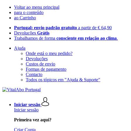
Voltar ao menu principal
para o conteúdo
ao Carrinho
Portugal: envio padrão gratuito
a partir de € 64,90
Devoluções
Grátis
Trabalhamos de forma
consciente em relação ao clima
.
Ajuda
Onde está o meu pedido?
Devoluções
Custos de envio
Formas de pagamento
Contacto
Todos os tópicos em "Ajuda & Suporte"
Iniciar sessão
Iniciar sessão
Primeira vez aqui?
Criar Conta