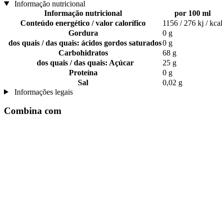
Informação nutricional
Informação nutricional
por 100 ml
Conteúdo energético / valor calorífico
1156 / 276 kj / kca
Gordura
0 g
dos quais / das quais: ácidos gordos saturados
0 g
Carbohidratos
68 g
dos quais / das quais: Açúcar
25 g
Proteína
0 g
Sal
0,02 g
Informações legais
Combina com