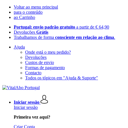
Voltar ao menu principal
para o conteúdo
ao Carrinho
Portugal: envio padrão gratuito
a partir de € 64,90
Devoluções
Grátis
Trabalhamos de forma
consciente em relação ao clima
.
Ajuda
Onde está o meu pedido?
Devoluções
Custos de envio
Formas de pagamento
Contacto
Todos os tópicos em "Ajuda & Suporte"
Iniciar sessão
Iniciar sessão
Primeira vez aqui?
Criar Conta