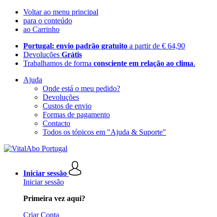
Voltar ao menu principal
para o conteúdo
ao Carrinho
Portugal: envio padrão gratuito
a partir de € 64,90
Devoluções
Grátis
Trabalhamos de forma
consciente em relação ao clima
.
Ajuda
Onde está o meu pedido?
Devoluções
Custos de envio
Formas de pagamento
Contacto
Todos os tópicos em "Ajuda & Suporte"
Iniciar sessão
Iniciar sessão
Primeira vez aqui?
Criar Conta