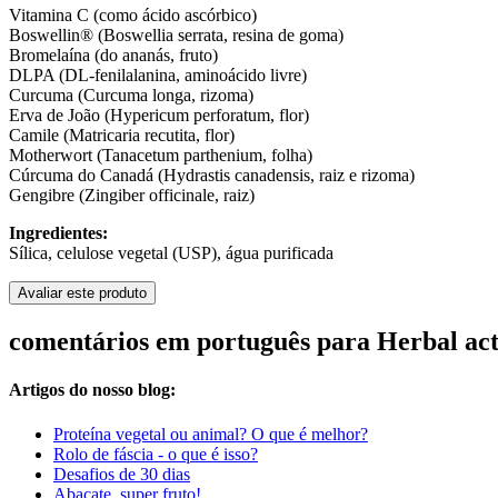
Vitamina C (como ácido ascórbico)
Boswellin® (Boswellia serrata, resina de goma)
Bromelaína (do ananás, fruto)
DLPA (DL-fenilalanina, aminoácido livre)
Curcuma (Curcuma longa, rizoma)
Erva de João (Hypericum perforatum, flor)
Camile (Matricaria recutita, flor)
Motherwort (Tanacetum parthenium, folha)
Cúrcuma do Canadá (Hydrastis canadensis, raiz e rizoma)
Gengibre (Zingiber officinale, raiz)
Ingredientes:
Sílica, celulose vegetal (USP), água purificada
Avaliar este produto
comentários em português para Herbal act
Artigos do nosso blog:
Proteína vegetal ou animal? O que é melhor?
Rolo de fáscia - o que é isso?
Desafios de 30 dias
Abacate, super fruto!