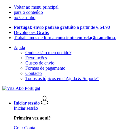
Voltar ao menu principal
para o conteúdo
ao Carrinho
Portugal: envio padrão gratuito
a partir de € 64,90
Devoluções
Grátis
Trabalhamos de forma
consciente em relação ao clima
.
Ajuda
Onde está o meu pedido?
Devoluções
Custos de envio
Formas de pagamento
Contacto
Todos os tópicos em "Ajuda & Suporte"
Iniciar sessão
Iniciar sessão
Primeira vez aqui?
Criar Conta