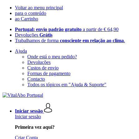
Voltar ao menu principal
para o conteúdo
ao Carrinho
Portugal: envio padrão gratuito
a partir de € 64,90
Devoluções
Grátis
Trabalhamos de forma
consciente em relação ao clima
.
Ajuda
Onde está o meu pedido?
Devoluções
Custos de envio
Formas de pagamento
Contacto
Todos os tópicos em "Ajuda & Suporte"
Iniciar sessão
Iniciar sessão
Primeira vez aqui?
Criar Conta