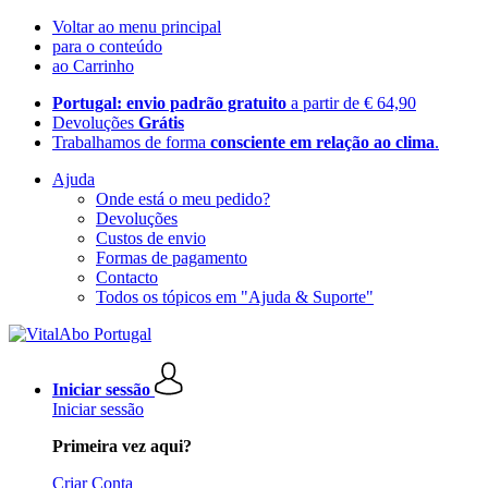
Voltar ao menu principal
para o conteúdo
ao Carrinho
Portugal: envio padrão gratuito
a partir de € 64,90
Devoluções
Grátis
Trabalhamos de forma
consciente em relação ao clima
.
Ajuda
Onde está o meu pedido?
Devoluções
Custos de envio
Formas de pagamento
Contacto
Todos os tópicos em "Ajuda & Suporte"
Iniciar sessão
Iniciar sessão
Primeira vez aqui?
Criar Conta