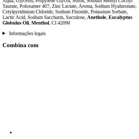
Aqua, Glycerin, Propylene Glycol, Sorbit, Sodium Methyl Cocoyl
Taurate, Poloxamer 407, Zinc Lactate, Aroma, Sodium Hyaluronate,
Cetylpyridinium Chloride, Sodium Fluoride, Potassium Sorbate,
Lactic Acid, Sodium Saccharin, Sucralose,
Anethole
,
Eucalyptus
Globulus Oil
,
Menthol
, CI 42090
Informações legais
Combina com