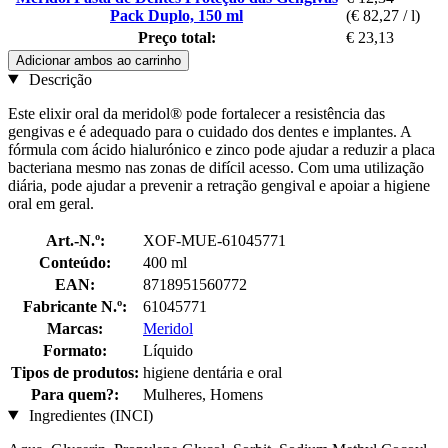
Pack Duplo, 150 ml
(€ 82,27 / l)
Preço total:
€ 23,13
Adicionar ambos ao carrinho
Descrição
Este elixir oral da meridol® pode fortalecer a resistência das
gengivas e é adequado para o cuidado dos dentes e implantes. A
fórmula com ácido hialurónico e zinco pode ajudar a reduzir a placa
bacteriana mesmo nas zonas de difícil acesso. Com uma utilização
diária, pode ajudar a prevenir a retração gengival e apoiar a higiene
oral em geral.
Art.-N.º:
XOF-MUE-61045771
Conteúdo:
400 ml
EAN:
8718951560772
Fabricante N.º:
61045771
Marcas:
Meridol
Formato:
Líquido
Tipos de produtos:
higiene dentária e oral
Para quem?:
Mulheres, Homens
Ingredientes (INCI)