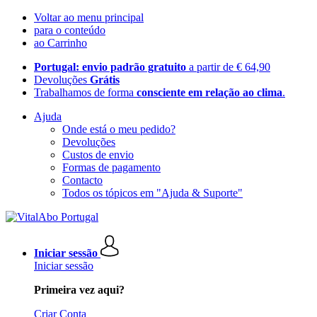
Voltar ao menu principal
para o conteúdo
ao Carrinho
Portugal: envio padrão gratuito
a partir de € 64,90
Devoluções
Grátis
Trabalhamos de forma
consciente em relação ao clima
.
Ajuda
Onde está o meu pedido?
Devoluções
Custos de envio
Formas de pagamento
Contacto
Todos os tópicos em "Ajuda & Suporte"
Iniciar sessão
Iniciar sessão
Primeira vez aqui?
Criar Conta