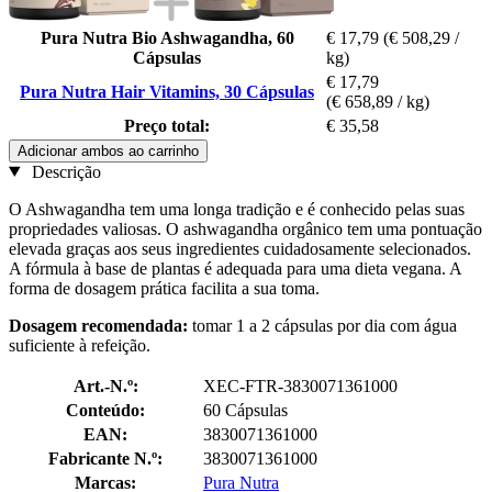
Pura Nutra Bio Ashwagandha, 60
€ 17,79
(€ 508,29 /
Cápsulas
kg)
€ 17,79
Pura Nutra Hair Vitamins, 30 Cápsulas
(€ 658,89 / kg)
Preço total:
€ 35,58
Adicionar ambos ao carrinho
Descrição
O Ashwagandha tem uma longa tradição e é conhecido pelas suas
propriedades valiosas. O ashwagandha orgânico tem uma pontuação
elevada graças aos seus ingredientes cuidadosamente selecionados.
A fórmula à base de plantas é adequada para uma dieta vegana. A
forma de dosagem prática facilita a sua toma.
Dosagem recomendada:
tomar 1 a 2 cápsulas por dia com água
suficiente à refeição.
Art.-N.º:
XEC-FTR-3830071361000
Conteúdo:
60 Cápsulas
EAN:
3830071361000
Fabricante N.º:
3830071361000
Marcas:
Pura Nutra