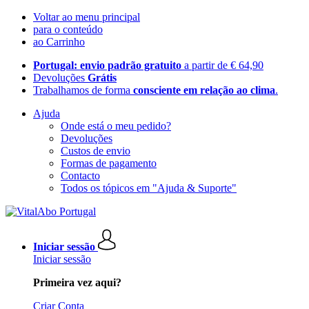
Voltar ao menu principal
para o conteúdo
ao Carrinho
Portugal: envio padrão gratuito
a partir de € 64,90
Devoluções
Grátis
Trabalhamos de forma
consciente em relação ao clima
.
Ajuda
Onde está o meu pedido?
Devoluções
Custos de envio
Formas de pagamento
Contacto
Todos os tópicos em "Ajuda & Suporte"
Iniciar sessão
Iniciar sessão
Primeira vez aqui?
Criar Conta