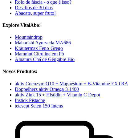
Rolo de fáscia - o que é isso?
Desafios de 30 dias
Abacate, super fruto!
Explore VitalAbo:
Mountaindrop
Maharishi Ayurveda MA686
Kräutermax Feno-Grego
Mammut Citrulina em Pó
Alnatura Chá de Gengibre Bio
Novos Produtos:
aktiv Coenzym Q10 + Magnesium + B-Vitamine EXTRA
Doppelherz aktiv Omega-3 1400
aktiv Zink 15 + Histidin + Vitamin C Depot
Instick Pistache
tetesept Selen 150 Intens