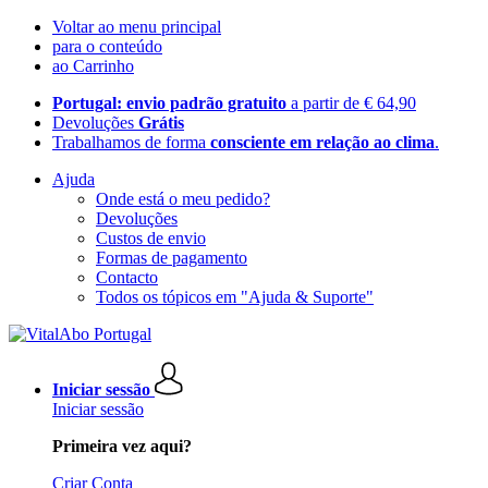
Voltar ao menu principal
para o conteúdo
ao Carrinho
Portugal: envio padrão gratuito
a partir de € 64,90
Devoluções
Grátis
Trabalhamos de forma
consciente em relação ao clima
.
Ajuda
Onde está o meu pedido?
Devoluções
Custos de envio
Formas de pagamento
Contacto
Todos os tópicos em "Ajuda & Suporte"
Iniciar sessão
Iniciar sessão
Primeira vez aqui?
Criar Conta