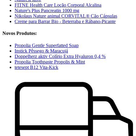
FITNE Health Care Loção Corporal Alcalina
Nature's Plus Pancreatin 1000 mg
Nikolaus Nature animal CORVITAL® Cão Cápsulas
Creme para Barrar Bio - Beterraba e Rábano-Picante
Novos Produtos:
Propolia Gentle Superfatted Soap
Instick Pêssego & Maracujá
Doppelherz aktiv Colírio Extra Hyaluron 0,4 %
Propolia Toothpaste Propolis & Mint
tetesept B12 Vita-Kick