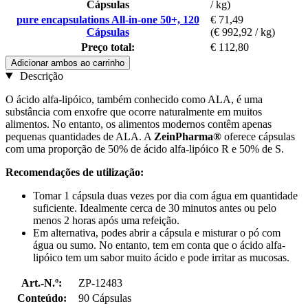
Cápsulas
/ kg)
pure encapsulations All-in-one 50+, 120
€ 71,49
Cápsulas
(€ 992,92 / kg)
Preço total:
€ 112,80
Adicionar ambos ao carrinho
Descrição
O ácido alfa-lipóico, também conhecido como ALA, é uma
substância com enxofre que ocorre naturalmente em muitos
alimentos. No entanto, os alimentos modernos contêm apenas
pequenas quantidades de ALA. A
ZeinPharma®
oferece cápsulas
com uma proporção de 50% de ácido alfa-lipóico R e 50% de S.
Recomendações de utilização:
Tomar 1 cápsula duas vezes por dia com água em quantidade
suficiente. Idealmente cerca de 30 minutos antes ou pelo
menos 2 horas após uma refeição.
Em alternativa, podes abrir a cápsula e misturar o pó com
água ou sumo. No entanto, tem em conta que o ácido alfa-
lipóico tem um sabor muito ácido e pode irritar as mucosas.
Art.-N.º:
ZP-12483
Conteúdo:
90 Cápsulas