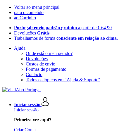
Voltar ao menu principal
para o conteúdo
ao Carrinho
Portugal: envio padrão gratuito
a partir de € 64,90
Devoluções
Grátis
Trabalhamos de forma
consciente em relação ao clima
.
Ajuda
Onde está o meu pedido?
Devoluções
Custos de envio
Formas de pagamento
Contacto
Todos os tópicos em "Ajuda & Suporte"
Iniciar sessão
Iniciar sessão
Primeira vez aqui?
Criar Conta