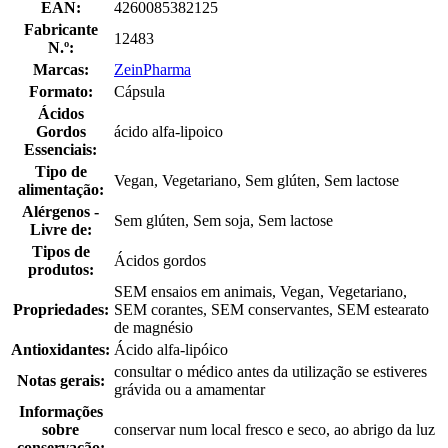
EAN:
4260085382125
Fabricante
12483
N.º:
Marcas:
ZeinPharma
Formato:
Cápsula
Ácidos
Gordos
ácido alfa-lipoico
Essenciais:
Tipo de
Vegan, Vegetariano, Sem glúten, Sem lactose
alimentação:
Alérgenos -
Sem glúten, Sem soja, Sem lactose
Livre de:
Tipos de
Ácidos gordos
produtos:
SEM ensaios em animais, Vegan, Vegetariano,
Propriedades:
SEM corantes, SEM conservantes, SEM estearato
de magnésio
Antioxidantes:
Ácido alfa-lipóico
consultar o médico antes da utilização se estiveres
Notas gerais:
grávida ou a amamentar
Informações
sobre
conservar num local fresco e seco, ao abrigo da luz
conservação: