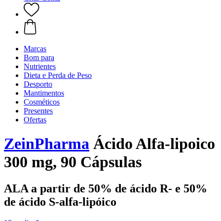
Marcas
Bom para
Nutrientes
Dieta e Perda de Peso
Desporto
Mantimentos
Cosméticos
Presentes
Ofertas
ZeinPharma
Ácido Alfa-lipoico
300 mg, 90 Cápsulas
ALA a partir de 50% de ácido R- e 50%
de ácido S-alfa-lipóico