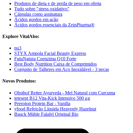
Produtos de dieta e de perda de peso em oferta
Tudo sobre "stress oxidativo"
Cápsulas como assinatura
Ácidos gordos em ação
Ácidos gordos essenciais da ZeinPharma®
Explore VitalAbo:
nu3
STYX Ampola Facial Beauty Express
FutuNatura Coenzima Q10 Forte
Best Body Nutrition Caixa de Comprimidos
Conjunto de Talheres em Aço Inoxidável - 3 peças
Novos Produtos:
Obsthof Retter Ayurveda - Mel Natural com Curcuma
tetesept B12 Vita-Kick Intensivo 500 μg
Peeroton Protein Bar - Vanilla
yfood Refeição Líquida Heavenly Hazelnut
Bauck Mühle Falafel Original Bio