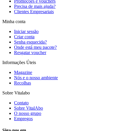
Promoções e vouchers
Precisa de mais ajuda?
Clientes Empresariais
Minha conta
Iniciar sessão
Criar conta
Senha esquecida?
Onde está meu pacote?
Resgatar voucher
Informações Úteis
Magazine
Nós e o nosso ambiente
Recolhas
Sobre Vitalabo
Contato
Sobre VitalAbo
O nosso grupo
Empregos
Siga-nos em