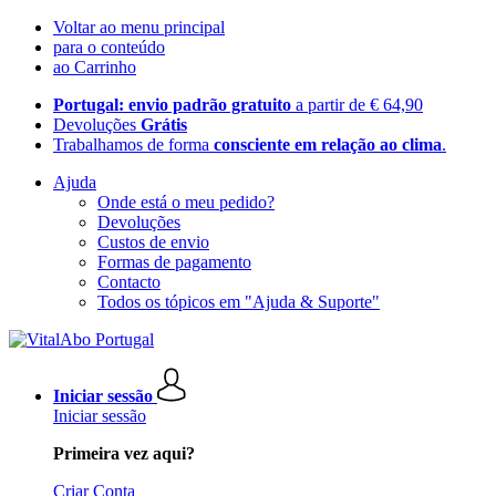
Voltar ao menu principal
para o conteúdo
ao Carrinho
Portugal: envio padrão gratuito
a partir de € 64,90
Devoluções
Grátis
Trabalhamos de forma
consciente em relação ao clima
.
Ajuda
Onde está o meu pedido?
Devoluções
Custos de envio
Formas de pagamento
Contacto
Todos os tópicos em "Ajuda & Suporte"
Iniciar sessão
Iniciar sessão
Primeira vez aqui?
Criar Conta