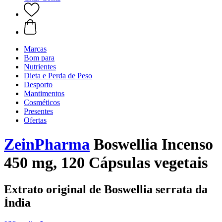
Marcas
Bom para
Nutrientes
Dieta e Perda de Peso
Desporto
Mantimentos
Cosméticos
Presentes
Ofertas
ZeinPharma
Boswellia Incenso
450 mg, 120 Cápsulas vegetais
Extrato original de Boswellia serrata da
Índia