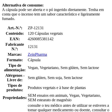
Alternativa de consumo:
A cápsula pode ser aberta e o pó ingerido diretamente. Tenha em
conta que o incenso tem um sabor característico e ligeiramente
fumado.
Art.-N.º:
ZP-12131
Conteúdo:
120 Cápsulas vegetais
EAN:
4260085381142
Fabricante
12131
N.º:
Marcas:
ZeinPharma
Formato:
Cápsula
Tipo de
Vegan, Vegetariano, Sem glúten, Sem lactose
alimentação:
Alérgenos -
Sem glúten, Sem soja, Sem lactose
Livre de:
Tipos de
Produtos vegetais e à base de plantas
produtos:
SEM ensaios em animais, Vegan, Vegetariano,
Propriedades:
SEM estearato de magnésio
consulte o teu médico antes de utilizar se estiveres a
tomar qualquer medicamento ou doente, consultar o