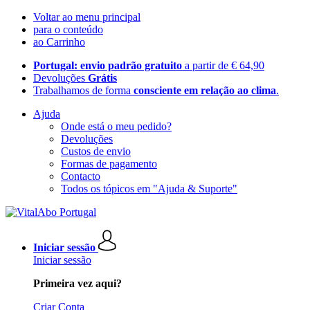
Voltar ao menu principal
para o conteúdo
ao Carrinho
Portugal: envio padrão gratuito
a partir de € 64,90
Devoluções
Grátis
Trabalhamos de forma
consciente em relação ao clima
.
Ajuda
Onde está o meu pedido?
Devoluções
Custos de envio
Formas de pagamento
Contacto
Todos os tópicos em "Ajuda & Suporte"
Iniciar sessão
Iniciar sessão
Primeira vez aqui?
Criar Conta