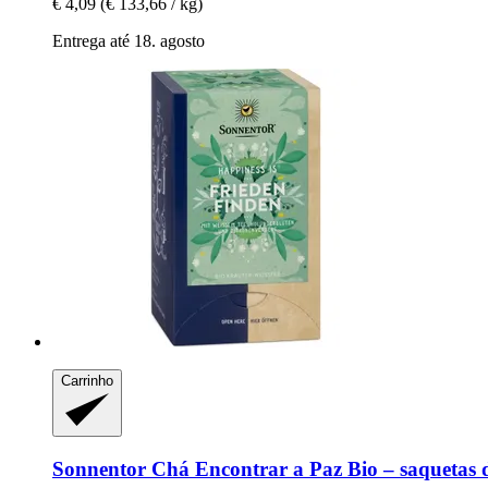
€ 4,09
(€ 133,66 / kg)
Entrega até 18. agosto
Carrinho
Sonnentor
Chá Encontrar a Paz Bio – saquetas d