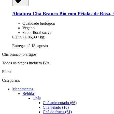
Alnatura
Chá Branco Bio com Pétalas de Rosa, 3
Qualidade biológica
Vegano
Sabor floral suave
€ 2,59
(€ 86,33 / kg)
Entrega até 18. agosto
Chá branco: 5 artigos
Todos os preços incluem IVA
Filtros
Categorias:
Mantimentos
Bebidas
Chás
Chá apimentado (66)
Chá gelado (18)
Chá de frutas (61)