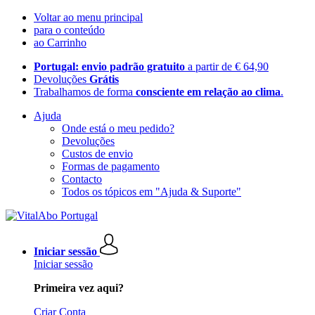
Voltar ao menu principal
para o conteúdo
ao Carrinho
Portugal: envio padrão gratuito
a partir de € 64,90
Devoluções
Grátis
Trabalhamos de forma
consciente em relação ao clima
.
Ajuda
Onde está o meu pedido?
Devoluções
Custos de envio
Formas de pagamento
Contacto
Todos os tópicos em "Ajuda & Suporte"
Iniciar sessão
Iniciar sessão
Primeira vez aqui?
Criar Conta