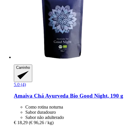
Carrinho
5.0 (4)
Amaiva
Chá Ayurveda Bio Good Night, 190 g
Como rotina noturna
Sabor duradouro
Sabor não adulterado
€ 18,29
(€ 96,26 / kg)