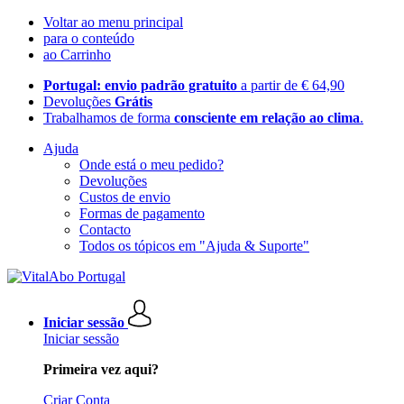
Voltar ao menu principal
para o conteúdo
ao Carrinho
Portugal: envio padrão gratuito
a partir de € 64,90
Devoluções
Grátis
Trabalhamos de forma
consciente em relação ao clima
.
Ajuda
Onde está o meu pedido?
Devoluções
Custos de envio
Formas de pagamento
Contacto
Todos os tópicos em "Ajuda & Suporte"
Iniciar sessão
Iniciar sessão
Primeira vez aqui?
Criar Conta