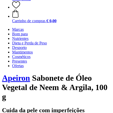
Carrinho de compras
€ 0,00
Marcas
Bom para
Nutrientes
Dieta e Perda de Peso
Desporto
Mantimentos
Cosméticos
Presentes
Ofertas
Apeiron
Sabonete de Óleo
Vegetal de Neem & Argila, 100
g
Cuida da pele com imperfeições