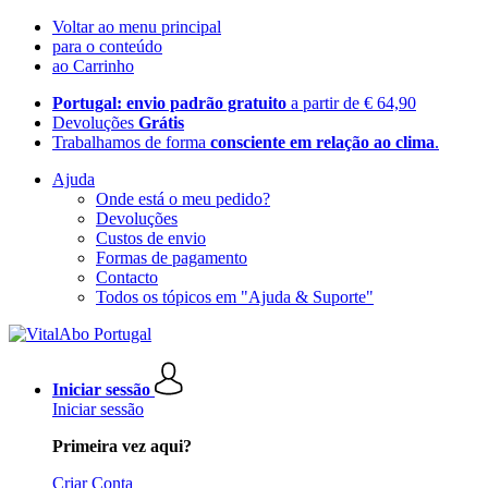
Voltar ao menu principal
para o conteúdo
ao Carrinho
Portugal: envio padrão gratuito
a partir de € 64,90
Devoluções
Grátis
Trabalhamos de forma
consciente em relação ao clima
.
Ajuda
Onde está o meu pedido?
Devoluções
Custos de envio
Formas de pagamento
Contacto
Todos os tópicos em "Ajuda & Suporte"
Iniciar sessão
Iniciar sessão
Primeira vez aqui?
Criar Conta