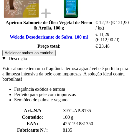
Apeiron Sabonete de Óleo Vegetal de Neem
€ 12,19
(€ 121,90
& Argila, 100 g
/ kg)
€ 11,29
Weleda Desodorizante de Salva, 100 ml
(€ 112,90 / l)
Preço total:
€ 23,48
Adicionar ambos ao carrinho
Descrição
Este sabonete tem uma fragrância terrosa agradável e é perfeito para
a limpeza intensiva da pele com impurezas. A solução ideal contra
borbulhas!
Fragrância exótica e terrosa
Perfeito para pele com impurezas
Sem óleo de palma e vegano
Art.-N.º:
XEC-AP-8135
Conteúdo:
100 g
EAN:
4251191881350
Fabricante N.º:
8135