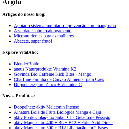
Argila
Artigos do nosso blog:
Apoiar o sistema imunitário - prevenção com mangostão
A verdade sobre o alongamento
Micronutrientes para as mulheres
Abacate, super fruto!
Explore VitalAbo:
BlenderBottle
anatis Naturprodukte Vitamina K2
Govinda Bio Caffeine Kick Bites - Mango
CharLine Farinha de Carvão Alimentar para Cães
Doppelherz pure Zinco + Vitamina C
Novos Produtos:
Doppelherz aktiv Melatonin Intense
Alnatura Bola de Fruta Biológica Manga e Caju
aktiv Pó de Colagénio Sabor Chá Gelado de Pêssego
aktiv Magnesium 400 + B6 + B12 + Folic Acid Direct
aktiv Magnesium 500 + B12 Libertação em 2 Fases