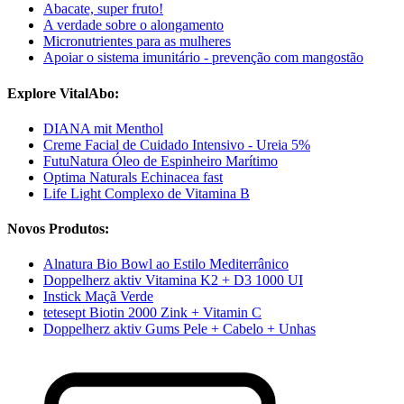
Abacate, super fruto!
A verdade sobre o alongamento
Micronutrientes para as mulheres
Apoiar o sistema imunitário - prevenção com mangostão
Explore VitalAbo:
DIANA mit Menthol
Creme Facial de Cuidado Intensivo - Ureia 5%
FutuNatura Óleo de Espinheiro Marítimo
Optima Naturals Echinacea fast
Life Light Complexo de Vitamina B
Novos Produtos:
Alnatura Bio Bowl ao Estilo Mediterrânico
Doppelherz aktiv Vitamina K2 + D3 1000 UI
Instick Maçã Verde
tetesept Biotin 2000 Zink + Vitamin C
Doppelherz aktiv Gums Pele + Cabelo + Unhas