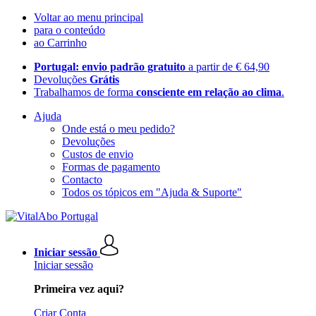
Voltar ao menu principal
para o conteúdo
ao Carrinho
Portugal: envio padrão gratuito
a partir de € 64,90
Devoluções
Grátis
Trabalhamos de forma
consciente em relação ao clima
.
Ajuda
Onde está o meu pedido?
Devoluções
Custos de envio
Formas de pagamento
Contacto
Todos os tópicos em "Ajuda & Suporte"
Iniciar sessão
Iniciar sessão
Primeira vez aqui?
Criar Conta