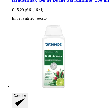
Kräutermax
Gel de Duche Sal Marinho, 250 ml
€ 15,29
(€ 61,16 / l)
Entrega até 20. agosto
Carrinho