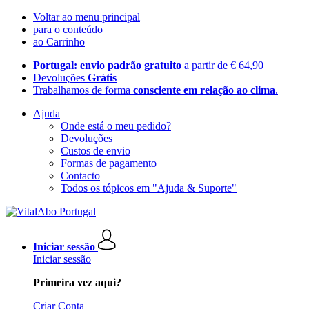
Voltar ao menu principal
para o conteúdo
ao Carrinho
Portugal: envio padrão gratuito
a partir de € 64,90
Devoluções
Grátis
Trabalhamos de forma
consciente em relação ao clima
.
Ajuda
Onde está o meu pedido?
Devoluções
Custos de envio
Formas de pagamento
Contacto
Todos os tópicos em "Ajuda & Suporte"
Iniciar sessão
Iniciar sessão
Primeira vez aqui?
Criar Conta