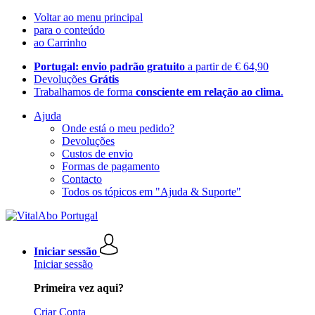
Voltar ao menu principal
para o conteúdo
ao Carrinho
Portugal: envio padrão gratuito
a partir de € 64,90
Devoluções
Grátis
Trabalhamos de forma
consciente em relação ao clima
.
Ajuda
Onde está o meu pedido?
Devoluções
Custos de envio
Formas de pagamento
Contacto
Todos os tópicos em "Ajuda & Suporte"
Iniciar sessão
Iniciar sessão
Primeira vez aqui?
Criar Conta