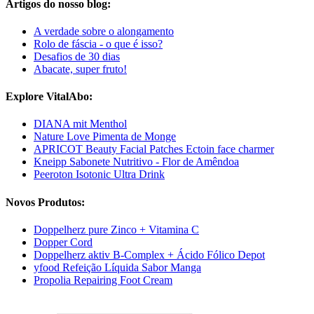
Artigos do nosso blog:
A verdade sobre o alongamento
Rolo de fáscia - o que é isso?
Desafios de 30 dias
Abacate, super fruto!
Explore VitalAbo:
DIANA mit Menthol
Nature Love Pimenta de Monge
APRICOT Beauty Facial Patches Ectoin face charmer
Kneipp Sabonete Nutritivo - Flor de Amêndoa
Peeroton Isotonic Ultra Drink
Novos Produtos:
Doppelherz pure Zinco + Vitamina C
Dopper Cord
Doppelherz aktiv B-Complex + Ácido Fólico Depot
yfood Refeição Líquida Sabor Manga
Propolia Repairing Foot Cream