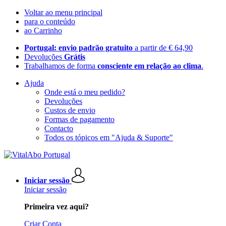
Voltar ao menu principal
para o conteúdo
ao Carrinho
Portugal: envio padrão gratuito
a partir de € 64,90
Devoluções
Grátis
Trabalhamos de forma
consciente em relação ao clima
.
Ajuda
Onde está o meu pedido?
Devoluções
Custos de envio
Formas de pagamento
Contacto
Todos os tópicos em "Ajuda & Suporte"
Iniciar sessão
Iniciar sessão
Primeira vez aqui?
Criar Conta