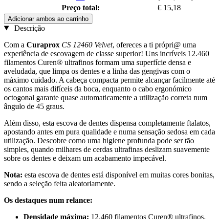
Preço total:
€ 15,18
Adicionar ambos ao carrinho
Descrição
Com a
Curaprox
CS 12460 Velvet
, ofereces a ti própri@ uma
experiência de escovagem de classe superior! Uns incríveis 12.460
filamentos Curen® ultrafinos formam uma superfície densa e
aveludada, que limpa os dentes e a linha das gengivas com o
máximo cuidado. A cabeça compacta permite alcançar facilmente até
os cantos mais difíceis da boca, enquanto o cabo ergonómico
octogonal garante quase automaticamente a utilização correta num
ângulo de 45 graus.
Além disso, esta escova de dentes dispensa completamente ftalatos,
apostando antes em pura qualidade e numa sensação sedosa em cada
utilização. Descobre como uma higiene profunda pode ser tão
simples, quando milhares de cerdas ultrafinas deslizam suavemente
sobre os dentes e deixam um acabamento impecável.
Nota:
esta escova de dentes está disponível em muitas cores bonitas,
sendo a seleção feita aleatoriamente.
Os destaques num relance:
Densidade máxima:
12.460 filamentos Curen® ultrafinos.