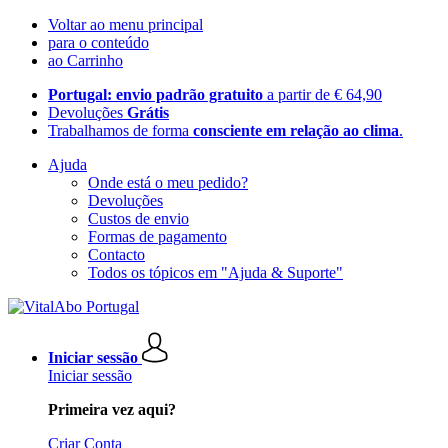
Voltar ao menu principal
para o conteúdo
ao Carrinho
Portugal: envio padrão gratuito
a partir de € 64,90
Devoluções
Grátis
Trabalhamos de forma
consciente em relação ao clima
.
Ajuda
Onde está o meu pedido?
Devoluções
Custos de envio
Formas de pagamento
Contacto
Todos os tópicos em "Ajuda & Suporte"
Iniciar sessão
Iniciar sessão
Primeira vez aqui?
Criar Conta