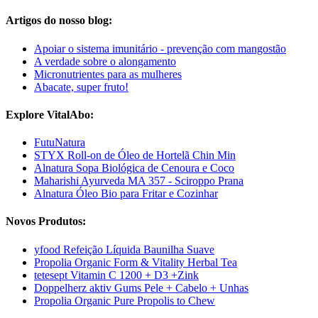
Artigos do nosso blog:
Apoiar o sistema imunitário - prevenção com mangostão
A verdade sobre o alongamento
Micronutrientes para as mulheres
Abacate, super fruto!
Explore VitalAbo:
FutuNatura
STYX Roll-on de Óleo de Hortelã Chin Min
Alnatura Sopa Biológica de Cenoura e Coco
Maharishi Ayurveda MA 357 - Sciroppo Prana
Alnatura Óleo Bio para Fritar e Cozinhar
Novos Produtos:
yfood Refeição Líquida Baunilha Suave
Propolia Organic Form & Vitality Herbal Tea
tetesept Vitamin C 1200 + D3 +Zink
Doppelherz aktiv Gums Pele + Cabelo + Unhas
Propolia Organic Pure Propolis to Chew