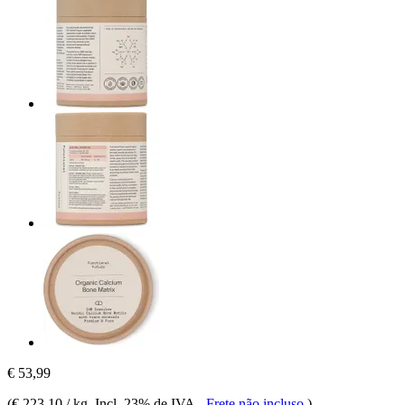
€ 53,99
(
€ 223,10 / kg
, Incl. 23% de IVA
-
Frete não incluso
)