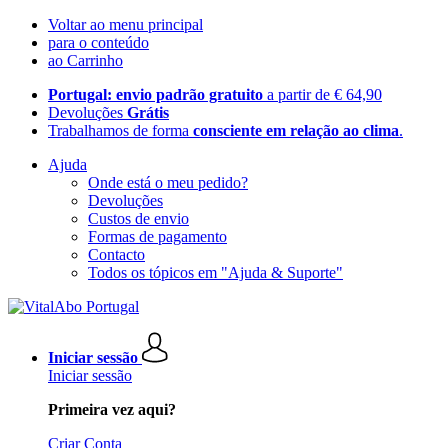
Voltar ao menu principal
para o conteúdo
ao Carrinho
Portugal: envio padrão gratuito
a partir de € 64,90
Devoluções
Grátis
Trabalhamos de forma
consciente em relação ao clima
.
Ajuda
Onde está o meu pedido?
Devoluções
Custos de envio
Formas de pagamento
Contacto
Todos os tópicos em "Ajuda & Suporte"
Iniciar sessão
Iniciar sessão
Primeira vez aqui?
Criar Conta