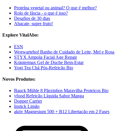
Proteína vegetal ou animal? O que é melhor?
Rolo de fáscia - o que é isso?
Desafios de 30 dias
Abacate, super fruto!
Explore VitalAbo:
ESN
Wegwartehof Banho de Cuidado de Leite, Mel e Rosa
STYX Ampola Facial Age Repair
Kräutermax Gel de Duche Bem-Estar
Yogi Tea Chá Pós-Refeição Bio
Novos Produtos:
Bauck Mühle 8 Pãezinhos Maravilha Proteicos Bio
yfood Refeição Líquida Sabor Manga
Dopper Carrier
Instick Limão
aktiv Magnesium 500 + B12 Libertação em 2 Fases