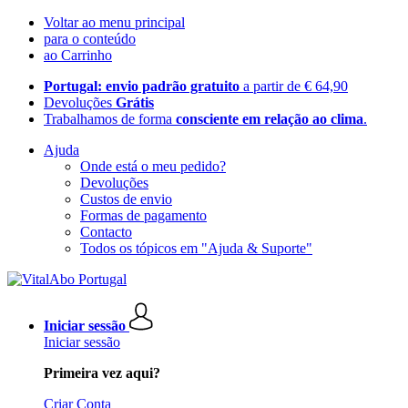
Voltar ao menu principal
para o conteúdo
ao Carrinho
Portugal: envio padrão gratuito
a partir de € 64,90
Devoluções
Grátis
Trabalhamos de forma
consciente em relação ao clima
.
Ajuda
Onde está o meu pedido?
Devoluções
Custos de envio
Formas de pagamento
Contacto
Todos os tópicos em "Ajuda & Suporte"
Iniciar sessão
Iniciar sessão
Primeira vez aqui?
Criar Conta