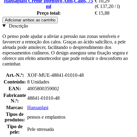
Hansaplast Creme Intensivo Anti-Calos, 75
€ 10,29
ml
(€ 137,20 / l)
Preço total:
€ 15,88
Adicionar ambos ao carrinho
Descrição
O penso pode ajudar a aliviar a pressão nas zonas sensíveis e
favorecer a remoção dos calos. Graças ao ácido salicílico, a pele
afetada pode amolecer, facilitando o desprendimento dos
espessamentos cutâneos. O design assegura uma fixação segura e
oferece um efeito amortecedor que pode reduzir o desconforto ao
caminhar.
Art.-N.º:
XOF-MUE-48841-01010-48
Conteúdo:
8 Unidades
EAN:
4005800359002
Fabricante
48841-01010-48
N.º:
Marcas:
Hansaplast
Tipos de
pensos e emplastros
produtos:
Tipo de
Pele stressada
pele: