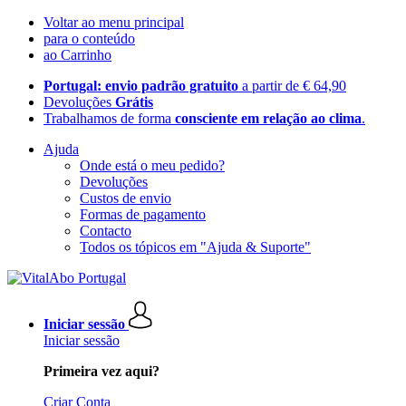
Voltar ao menu principal
para o conteúdo
ao Carrinho
Portugal: envio padrão gratuito
a partir de € 64,90
Devoluções
Grátis
Trabalhamos de forma
consciente em relação ao clima
.
Ajuda
Onde está o meu pedido?
Devoluções
Custos de envio
Formas de pagamento
Contacto
Todos os tópicos em "Ajuda & Suporte"
Iniciar sessão
Iniciar sessão
Primeira vez aqui?
Criar Conta