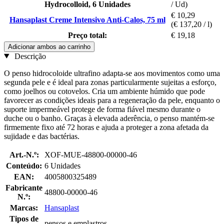
Hydrocolloid, 6 Unidades
/ Ud)
€ 10,29
Hansaplast Creme Intensivo Anti-Calos, 75 ml
(€ 137,20 / l)
Preço total:
€ 19,18
Adicionar ambos ao carrinho
Descrição
O penso hidrocoloide ultrafino adapta-se aos movimentos como uma
segunda pele e é ideal para zonas particularmente sujeitas a esforço,
como joelhos ou cotovelos. Cria um ambiente húmido que pode
favorecer as condições ideais para a regeneração da pele, enquanto o
suporte impermeável protege de forma fiável mesmo durante o
duche ou o banho. Graças à elevada aderência, o penso mantém-se
firmemente fixo até 72 horas e ajuda a proteger a zona afetada da
sujidade e das bactérias.
Art.-N.º:
XOF-MUE-48800-00000-46
Conteúdo:
6 Unidades
EAN:
4005800325489
Fabricante
48800-00000-46
N.º:
Marcas:
Hansaplast
Tipos de
pensos e emplastros