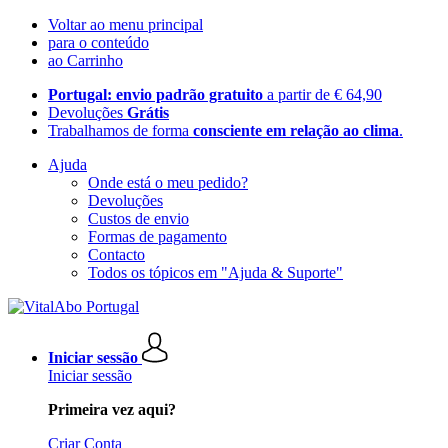
Voltar ao menu principal
para o conteúdo
ao Carrinho
Portugal: envio padrão gratuito
a partir de € 64,90
Devoluções
Grátis
Trabalhamos de forma
consciente em relação ao clima
.
Ajuda
Onde está o meu pedido?
Devoluções
Custos de envio
Formas de pagamento
Contacto
Todos os tópicos em "Ajuda & Suporte"
Iniciar sessão
Iniciar sessão
Primeira vez aqui?
Criar Conta