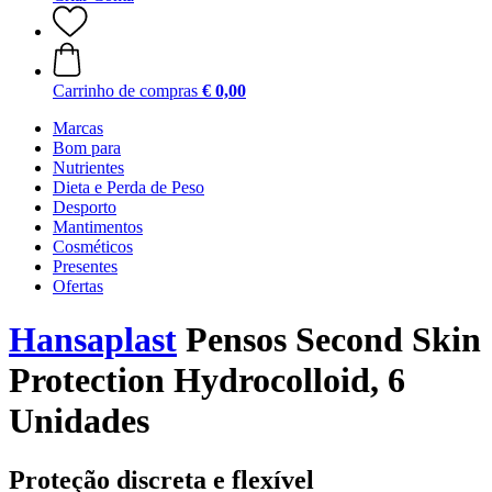
Carrinho de compras
€ 0,00
Marcas
Bom para
Nutrientes
Dieta e Perda de Peso
Desporto
Mantimentos
Cosméticos
Presentes
Ofertas
Hansaplast
Pensos Second Skin
Protection Hydrocolloid, 6
Unidades
Proteção discreta e flexível