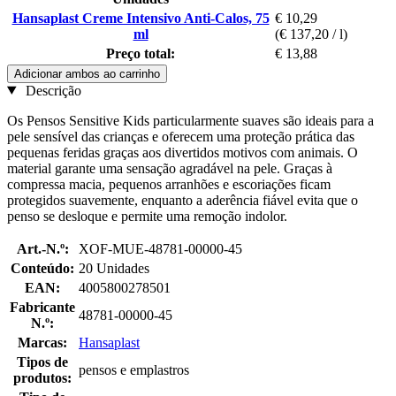
Hansaplast Creme Intensivo Anti-Calos, 75
€ 10,29
ml
(€ 137,20 / l)
Preço total:
€ 13,88
Adicionar ambos ao carrinho
Descrição
Os Pensos Sensitive Kids particularmente suaves são ideais para a
pele sensível das crianças e oferecem uma proteção prática das
pequenas feridas graças aos divertidos motivos com animais. O
material garante uma sensação agradável na pele. Graças à
compressa macia, pequenos arranhões e escoriações ficam
protegidos suavemente, enquanto a aderência fiável evita que o
penso se desloque e permite uma remoção indolor.
Art.-N.º:
XOF-MUE-48781-00000-45
Conteúdo:
20 Unidades
EAN:
4005800278501
Fabricante
48781-00000-45
N.º:
Marcas:
Hansaplast
Tipos de
pensos e emplastros
produtos: