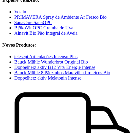
Explore VitalAbo:
Vetain
PRIMAVERA Spray de Ambiente Ar Fresco Bio
SanaCare SanaOPC
BjökoVit OPC Grainha de Uva
Alnavit Bio Pão Integral de Aveia
Novos Produtos:
tetesept Articulações Incenso Plus
Bauck Mühle Wunderbrot Original Bio
Doppelherz aktiv B12 Vita-Energie Intense
Bauck Mühle 8 Pãezinhos Maravilha Proteicos Bio
Doppelherz aktiv Melatonin Intense