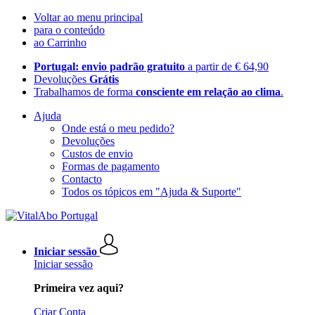
Voltar ao menu principal
para o conteúdo
ao Carrinho
Portugal: envio padrão gratuito
a partir de € 64,90
Devoluções
Grátis
Trabalhamos de forma
consciente em relação ao clima
.
Ajuda
Onde está o meu pedido?
Devoluções
Custos de envio
Formas de pagamento
Contacto
Todos os tópicos em "Ajuda & Suporte"
Iniciar sessão
Iniciar sessão
Primeira vez aqui?
Criar Conta