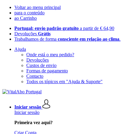
Voltar ao menu principal
para o conteúdo
ao Carrinho
Portugal: envio padrão gratuito
a partir de € 64,90
Devoluções
Grátis
Trabalhamos de forma
consciente em relação ao clima
.
Ajuda
Onde está o meu pedido?
Devoluções
Custos de envio
Formas de pagamento
Contacto
Todos os tópicos em "Ajuda & Suporte"
Iniciar sessão
Iniciar sessão
Primeira vez aqui?
Criar Conta