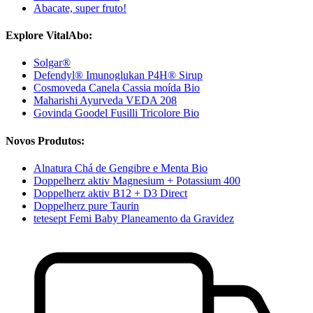
Abacate, super fruto!
Explore VitalAbo:
Solgar®
Defendyl® Imunoglukan P4H® Sirup
Cosmoveda Canela Cassia moída Bio
Maharishi Ayurveda VEDA 208
Govinda Goodel Fusilli Tricolore Bio
Novos Produtos:
Alnatura Chá de Gengibre e Menta Bio
Doppelherz aktiv Magnesium + Potassium 400
Doppelherz aktiv B12 + D3 Direct
Doppelherz pure Taurin
tetesept Femi Baby Planeamento da Gravidez