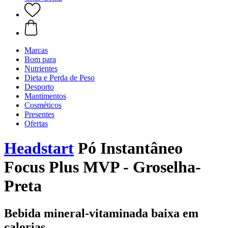
Marcas
Bom para
Nutrientes
Dieta e Perda de Peso
Desporto
Mantimentos
Cosméticos
Presentes
Ofertas
Headstart
Pó Instantâneo
Focus Plus MVP - Groselha-
Preta
Bebida mineral-vitaminada baixa em
calorias