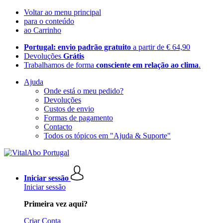
Voltar ao menu principal
para o conteúdo
ao Carrinho
Portugal: envio padrão gratuito
a partir de € 64,90
Devoluções
Grátis
Trabalhamos de forma
consciente em relação ao clima
.
Ajuda
Onde está o meu pedido?
Devoluções
Custos de envio
Formas de pagamento
Contacto
Todos os tópicos em "Ajuda & Suporte"
Iniciar sessão
Iniciar sessão
Primeira vez aqui?
Criar Conta